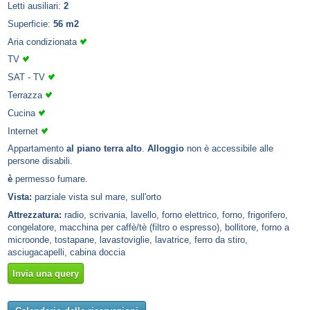
Letti ausiliari:
2
Superficie:
56 m2
Aria condizionata
TV
SAT - TV
Terrazza
Cucina
Internet
Appartamento
al piano terra alto
.
Alloggio
non è accessibile alle
persone disabili.
è
permesso fumare.
Vista:
parziale vista sul mare, sull'orto
Attrezzatura:
radio, scrivania, lavello, forno elettrico, forno, frigorifero,
congelatore, macchina per caffè/tè (filtro o espresso), bollitore, forno a
microonde, tostapane, lavastoviglie, lavatrice, ferro da stiro,
asciugacapelli, cabina doccia
Invia una query