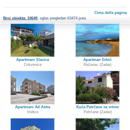
Cima della pagina
Broj objekta: 10649
, oglas pregledan 63474 puta
Apartmani Slavica
Apartman Grbić
Crikvenica
Ražanac (Zadar)
Apartmani Ad Astra
Kuća Petrčane sa vrtom
Vodice
Petrčane (Zadar)