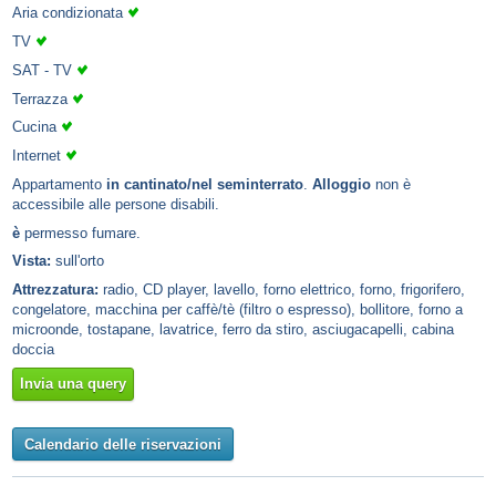
Aria condizionata
TV
SAT - TV
Terrazza
Cucina
Internet
Appartamento
in cantinato/nel seminterrato
.
Alloggio
non è
accessibile alle persone disabili.
è
permesso fumare.
Vista:
sull'orto
Attrezzatura:
radio, CD player, lavello, forno elettrico, forno, frigorifero,
congelatore, macchina per caffè/tè (filtro o espresso), bollitore, forno a
microonde, tostapane, lavatrice, ferro da stiro, asciugacapelli, cabina
doccia
Invia una query
Calendario delle riservazioni