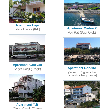
Apartmani Pepi
Apartmani Medini 2
Stara Baška (Krk)
Veli Rat (Dugi Otok)
Apartmani Gotovac
Apartmani Roberto
Seget Donji (Trogir)
Zečevo Rogozničko
(Šibenik - Rogoznica)
Apartmani Tali
Okrug Gornji (Čiovo)