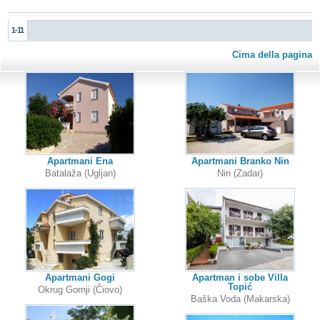
1-11
Cima della pagina
Apartmani Ena
Apartmani Branko Nin
Batalaža (Ugljan)
Nin (Zadar)
Apartmani Gogi
Apartman i sobe Villa
Topić
Okrug Gornji (Čiovo)
Baška Voda (Makarska)