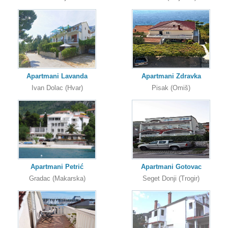
Apartmani Lavanda
Apartmani Zdravka
Ivan Dolac (Hvar)
Pisak (Omiš)
Apartmani Petrić
Apartmani Gotovac
Gradac (Makarska)
Seget Donji (Trogir)