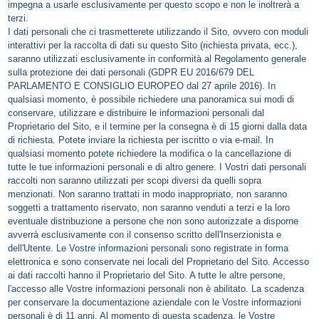
impegna a usarle esclusivamente per questo scopo e non le inoltrerà a
terzi.
I dati personali che ci trasmetterete utilizzando il Sito, ovvero con moduli
interattivi per la raccolta di dati su questo Sito (richiesta privata, ecc.),
saranno utilizzati esclusivamente in conformità al Regolamento generale
sulla protezione dei dati personali (GDPR EU 2016/679 DEL
PARLAMENTO E CONSIGLIO EUROPEO dal 27 aprile 2016). In
qualsiasi momento, è possibile richiedere una panoramica sui modi di
conservare, utilizzare e distribuire le informazioni personali dal
Proprietario del Sito, e il termine per la consegna è di 15 giorni dalla data
di richiesta. Potete inviare la richiesta per iscritto o via e-mail. In
qualsiasi momento potete richiedere la modifica o la cancellazione di
tutte le tue informazioni personali e di altro genere. I Vostri dati personali
raccolti non saranno utilizzati per scopi diversi da quelli sopra
menzionati. Non saranno trattati in modo inappropriato, non saranno
soggetti a trattamento riservato, non saranno venduti a terzi e la loro
eventuale distribuzione a persone che non sono autorizzate a disporne
avverrà esclusivamente con il consenso scritto dell'Inserzionista e
dell'Utente. Le Vostre informazioni personali sono registrate in forma
elettronica e sono conservate nei locali del Proprietario del Sito. Accesso
ai dati raccolti hanno il Proprietario del Sito. A tutte le altre persone,
l'accesso alle Vostre informazioni personali non è abilitato. La scadenza
per conservare la documentazione aziendale con le Vostre informazioni
personali è di 11 anni. Al momento di questa scadenza, le Vostre