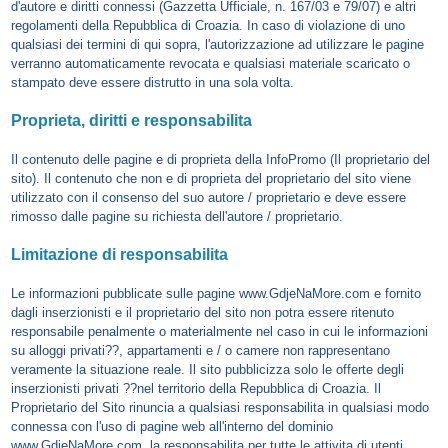
d'autore e diritti connessi (Gazzetta Ufficiale, n. 167/03 e 79/07) e altri
regolamenti della Repubblica di Croazia. In caso di violazione di uno
qualsiasi dei termini di qui sopra, l'autorizzazione ad utilizzare le pagine
verranno automaticamente revocata e qualsiasi materiale scaricato o
stampato deve essere distrutto in una sola volta.
Proprieta, diritti e responsabilita
Il contenuto delle pagine e di proprieta della InfoPromo (Il proprietario del
sito). Il contenuto che non e di proprieta del proprietario del sito viene
utilizzato con il consenso del suo autore / proprietario e deve essere
rimosso dalle pagine su richiesta dell'autore / proprietario.
Limitazione di responsabilita
Le informazioni pubblicate sulle pagine www.GdjeNaMore.com e fornito
dagli inserzionisti e il proprietario del sito non potra essere ritenuto
responsabile penalmente o materialmente nel caso in cui le informazioni
su alloggi privati??, appartamenti e / o camere non rappresentano
veramente la situazione reale. Il sito pubblicizza solo le offerte degli
inserzionisti privati ??nel territorio della Repubblica di Croazia. Il
Proprietario del Sito rinuncia a qualsiasi responsabilita in qualsiasi modo
connessa con l'uso di pagine web all'interno del dominio
www.GdjeNaMore.com, la responsabilita per tutte le attivita di utenti