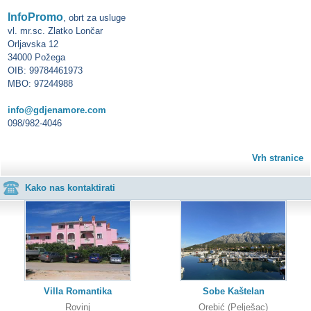
InfoPromo
, obrt za usluge
vl. mr.sc. Zlatko Lončar
Orljavska 12
34000 Požega
OIB: 99784461973
MBO: 97244988
info@gdjenamore.com
098/982-4046
Vrh stranice
Kako nas kontaktirati
Villa Romantika
Sobe Kaštelan
Rovinj
Orebić (Pelješac)