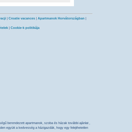
acji
|
Croatie vacances
|
Apartmanok Horvátországban
|
ételek
|
Cookie-k politikája
őségű
berendezett apartmanok
,
szoba
és
házak
további ajánlat ,
nden együtt a kedvesség a házigazdák, hogy egy felejthetetlen