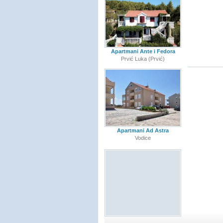
Apartmani Ante i Fedora
Prvić Luka (Prvić)
Apartmani Ad Astra
Vodice