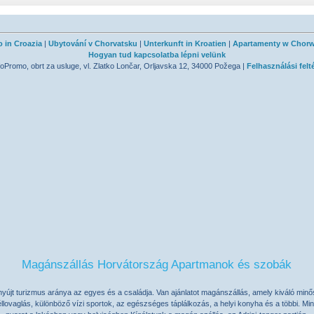
o in Croazia
|
Ubytování v Chorvatsku
|
Unterkunft in Kroatien
|
Apartamenty w Chorw
Hogyan tud kapcsolatba lépni velünk
oPromo, obrt za usluge, vl. Zlatko Lončar, Orljavska 12, 34000 Požega |
Felhasználási felt
Magánszállás Horvátország Apartmanok és szobák
nyújt turizmus aránya az egyes és a családja. Van
ajánlatot magánszállás
, amely kiváló min
éllovaglás, különböző vízi sportok, az egészséges táplálkozás, a helyi konyha és a többi. Mi