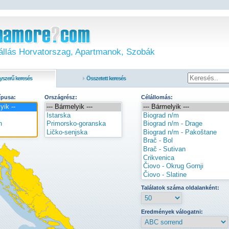
llás Horvatorszag, Apartmanok, Szobák
yszerű keresés
Összetett keresés
típusa:
Országrész:
Célállomás:
Találatok száma oldalanként:
Eredmények válogatni: