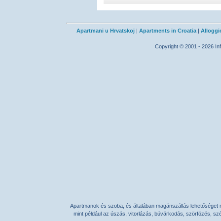
Apartmani u Hrvatskoj
|
Apartments in Croatia
|
Alloggi
Copyright © 2001 - 2026 Inf
Apartmanok
és
szoba
, és általában
magánszállás
lehetőséget 
mint például az úszás, vitorlázás, búvárkodás, szörfözés, sz