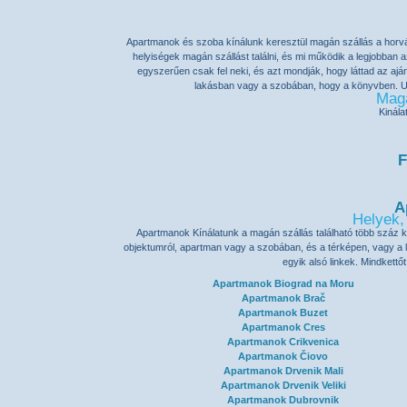
Apartmanok
és
szoba
kínálunk keresztül
magán szállás
a horvá
helyiségek magán szállást találni, és mi működik a legjobba
egyszerűen csak fel neki, és azt mondják, hogy láttad az aján
lakásban vagy a szobában, hogy a könyvben. Ugy
Magá
Kinál
F
A
Helyek,
Apartmanok Kínálatunk a magán szállás található több száz kü
objektumról, apartman vagy a szobában, és a térképen, vagy a l
egyik alsó linkek. Mindkettőt
Apartmanok Biograd na Moru
Apartmanok Brač
Apartmanok Buzet
Apartmanok Cres
Apartmanok Crikvenica
Apartmanok Čiovo
Apartmanok Drvenik Mali
Apartmanok Drvenik Veliki
Apartmanok Dubrovnik