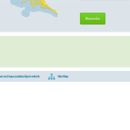
Keresés
n tud kapcsolatba lépni velünk
Site Map