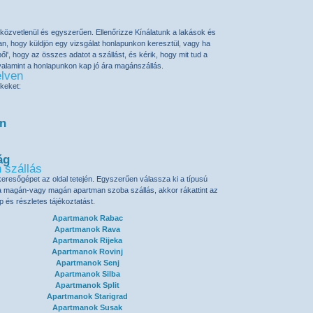
közvetlenül és egyszerűen. Ellenőrizze Kínálatunk a lakások és
an, hogy küldjön egy vizsgálat honlapunkon keresztül, vagy ha
l', hogy az összes adatot a szállást, és kérik, hogy mit tud a
 valamint a honlapunkon
kap jó ára magánszállás
.
elven
nkeket:
en
ág
 szállás
keresőgépet az oldal tetején. Egyszerűen válassza ki a típusú
l a magán-vagy magán apartman szoba szállás, akkor rákattint az
ép és részletes tájékoztatást.
Apartmanok Rabac
Apartmanok Rava
Apartmanok Rijeka
Apartmanok Rovinj
Apartmanok Senj
Apartmanok Silba
Apartmanok Split
Apartmanok Starigrad
Apartmanok Susak