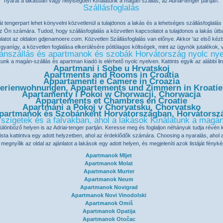
nyarat a lakásban vagy helyiségben Kínálatunk a magán szállás, az Adriai-tenger partján.
Szállásfoglalás
t tengerpart lehet könyvelni közvetlenül a tulajdonos a lakás és a lehetséges
szállásfoglalás
n az Ön számára. Tudod, hogy
szállásfoglalás
a közvetlen kapcsolatot a tulajdonos a lakás útb
latot az oldalon
gdjenamoere.com
. Közvetlen
Szállásfoglalás
van előnye. Akkor 'az első kézbő
anígy, a közvetlen foglalása elkerülésére pótlólagos költségek, mint az ügynök jutalékok,
nszállás és apartmanok és szobák Horvátország nyolc ny
atunk a magán-szállás és
apartman kiadó
is elérhető nyolc nyelven. Kattints egyik az alábbi li
Apartmani i Sobe u Hrvatskoj
Apartments and Rooms in Croatia
Appartamenti e Camere in Croazia
erienwohnungen, Appartements und Zimmern in Kroati
Apartamenty i Pokoi w Chorwacji, Chorwacja
Appartements et Chambres en Croatie
Apartmáni a Pokoj v Chorvatsku, Chorvatsko
partmanok és Szobánként Horvátországban, Horvátorsz
 szigetek és a falvakban, ahol a lakások Kínálatunk a magán
lönböző helyen is az Adriai-tenger partján. Keresse meg és foglaljon néhányuk tudja révén 
ista kattintva egy adott helyzetben, ahol az érdeklődők számára. Choosing a nyaralás, aho
 megnyílik az oldal az ajánlatot a lakások egy adott helyen, és megjeleníti azok listáját fényk
Apartmanok Mljet
Apartmanok Molat
Apartmanok Murter
Apartmanok Neum
Apartmanok Novigrad
Apartmanok Novi Vinodolski
Apartmanok Omiš
Apartmanok Opatija
Apartmanok Otočac