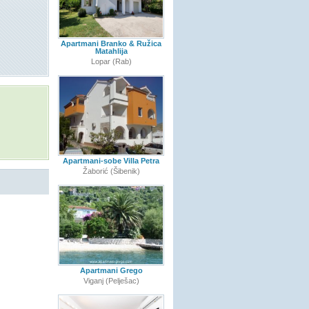
Apartmani Branko & Ružica
Matahlija
Lopar (Rab)
Apartmani-sobe Villa Petra
Žaborić (Šibenik)
Apartmani Grego
Viganj (Pelješac)