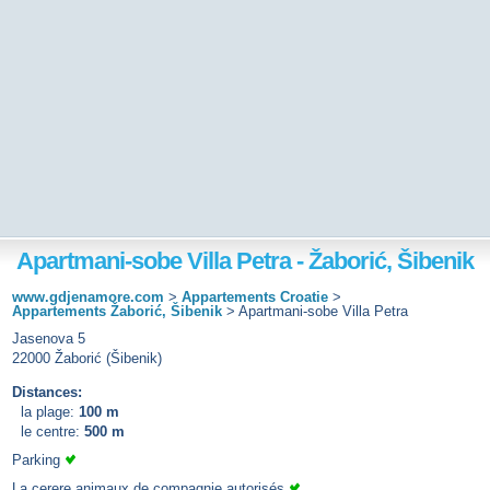
Apartmani-sobe Villa Petra - Žaborić, Šibenik
www.gdjenamore.com
>
Appartements Croatie
>
Appartements Žaborić, Šibenik
>
Apartmani-sobe Villa Petra
Jasenova 5
22000 Žaborić (Šibenik)
Distances:
la plage:
100 m
le centre:
500 m
Parking
La cerere animaux de compagnie autorisés