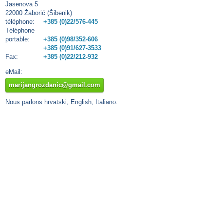
Jasenova 5
22000 Žaborić (Šibenik)
téléphone:
+385 (0)22/576-445
Téléphone
portable:
+385 (0)98/352-606
+385 (0)91/627-3533
Fax:
+385 (0)22/212-932
eMail:
marijangrozdanic@gmail.com
Nous parlons hrvatski, English, Italiano.