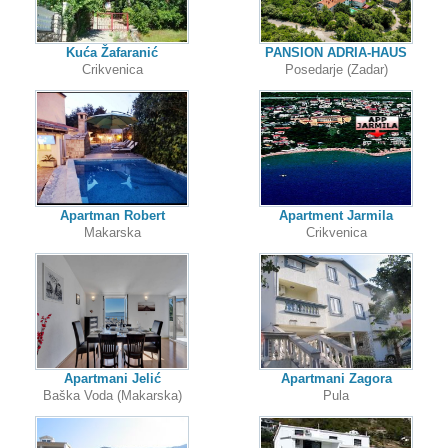
Kuća Žafaranić
PANSION ADRIA-HAUS
Crikvenica
Posedarje (Zadar)
Apartman Robert
Apartment Jarmila
Makarska
Crikvenica
Apartmani Jelić
Apartmani Zagora
Baška Voda (Makarska)
Pula