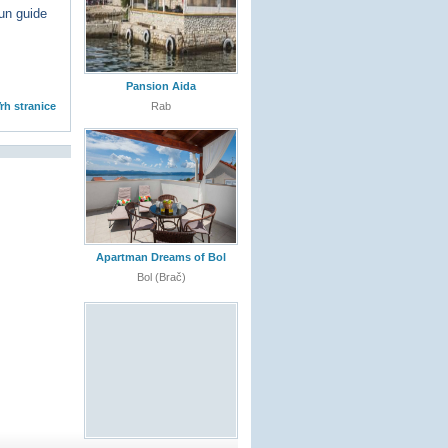
un guide
Pansion Aida
rh stranice
Rab
Apartman Dreams of Bol
Bol (Brač)