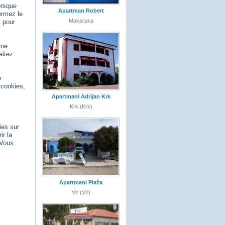
orsque
Apartman Robert
ermez le
Makarska
t pour
ème
aitez
e
 cookies,
Apartmani Adrijan Krk
Krk (Krk)
ies sur
ir la
 Vous
Apartmani Plaža
Vir (Vir)