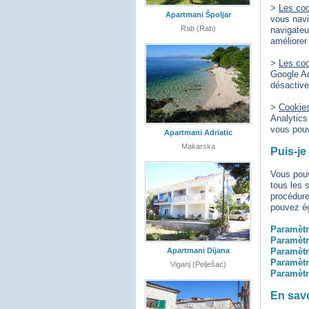
>
Les coo
Apartmani Špoljar
vous navi
Rab (Rab)
navigateu
améliorer
>
Les coo
Google Ad
désactive
>
Cookies
Analytics
vous pouv
Apartmani Adriatic
Makarska
Puis-je
Vous pouv
tous les 
procédure
pouvez ég
Paramètr
Paramètr
Apartmani Dijana
Paramètr
Paramètr
Viganj (Pelješac)
Paramètr
En savo