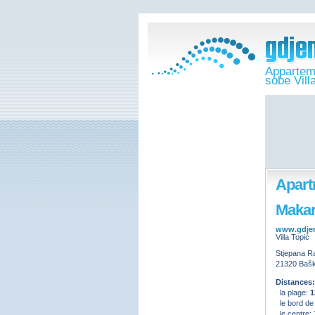
Appartem
sobe Vill
Apart
Maka
www.gdje
Villa Topić
Stjepana R
21320 Bašk
Distances:
la plage:
1
le bord de
le centre: