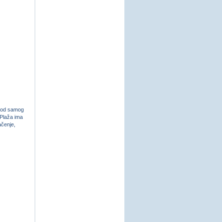
ta od samog
 Plaža ima
ačenje,