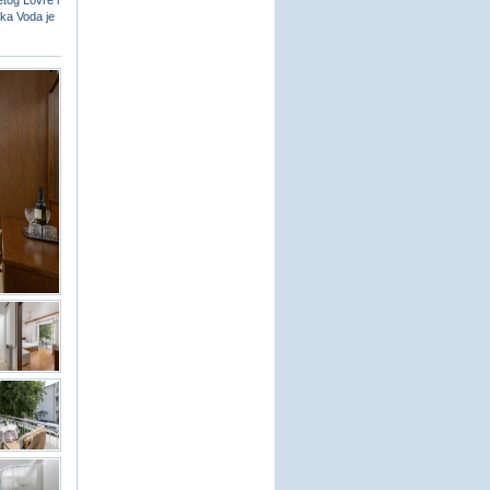
etog Lovre i
ška Voda je