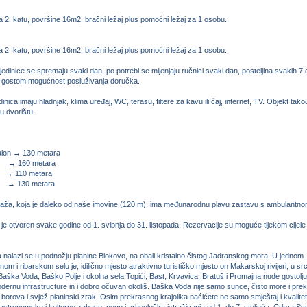
a 2. katu, površine 16m2, bračni ležaj plus pomoćni ležaj za 1 osobu.
a 2. katu, površine 16m2, bračni ležaj plus pomoćni ležaj za 1 osobu.
jedinice se spremaju svaki dan, po potrebi se mijenjaju ručnici svaki dan, posteljina svakih 7
 gostom mogućnost posluživanja doručka.
inica imaju hladnjak, klima uređaj, WC, terasu, filtere za kavu ili čaj, internet, TV. Objekt tako
 u dvorištu.
salon → 130 metara
 160 metara
110 metara
130 metara
plaža, koja je daleko od naše imovine (120 m), ima međunarodnu plavu zastavu s ambulantn
 je otvoren svake godine od 1. svibnja do 31. listopada. Rezervacije su moguće tijekom cijele
nalazi se u podnožju planine Biokovo, na obali kristalno čistog Jadranskog mora. U jednom
nom i ribarskom selu je, idilično mjesto atraktivno turističko mjesto on Makarskoj rivijeri, u sr
Baška Voda, Baško Polje i okolna sela Topići, Bast, Krvavica, Bratuš i Promajna nude gostolju
modernu infrastructure in i dobro očuvan okoliš. Baška Voda nije samo sunce, čisto more i pre
 borova i svjež planinski zrak. Osim prekrasnog krajolika naćićete ne samo smještaj i kvalite