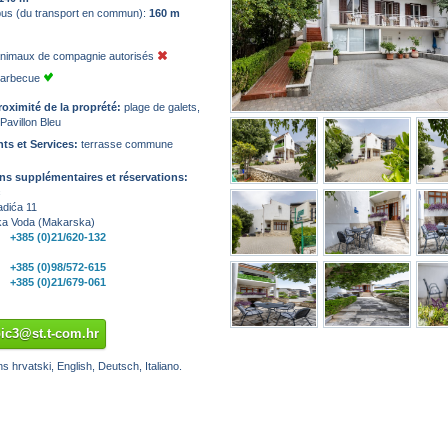
 bus (du transport en commun):
160 m
animaux de compagnie autorisés
barbecue
roximité de la proprété:
plage de galets,
Pavillon Bleu
s et Services:
terrasse commune
ns supplémentaires et réservations:
ć
adića 11
a Voda (Makarska)
+385 (0)21/620-132
+385 (0)98/572-615
+385 (0)21/679-061
pic3@st.t-com.hr
s hrvatski, English, Deutsch, Italiano.