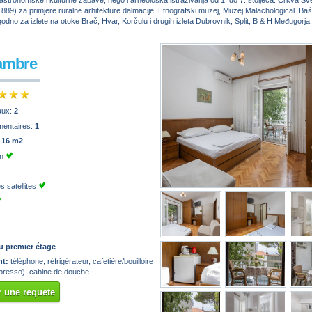
astronomske i kulturne zabave, nego i arheološka istraživanja od 1. do 7. stoljeća. Crkva Sv
1889) za primjere ruralne arhitekture dalmacije, Etnografski muzej, Muzej Malachological. Ba
odno za izlete na otoke Brač, Hvar, Korčulu i drugih izleta Dubrovnik, Split, B & H Međugorja.
ambre
paux:
2
mentaires:
1
:
16 m2
on
 satellites
u premier étage
t:
téléphone, réfrigérateur, cafetière/bouilloire
espresso), cabine de douche
 une requete