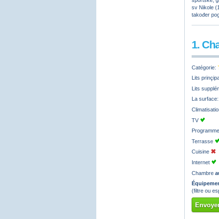
sportske, g
sv Nikole (
također pog
1. Ch
Catégorie:
Lits prinçi
Lits supplé
La surface
Climatisati
TV
Programmes
Terrasse
Cuisine
Internet
Chambre
a
Équipemen
(filtre ou 
Envoyer