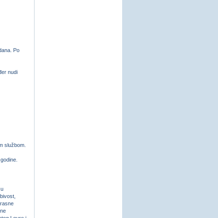
 dana. Po
đer nudi
om službom.
 godine.
cu
bivost,
krasne
tne