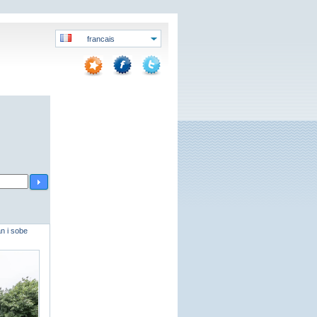
francais
n i sobe