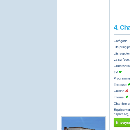
4. Ch
Catégorie:
Lits prinçi
Lits supplé
La surface
Climatisati
TV
Programmes
Terrasse
Cuisine
Internet
Chambre
a
Équipemen
espresso),
Envoyer