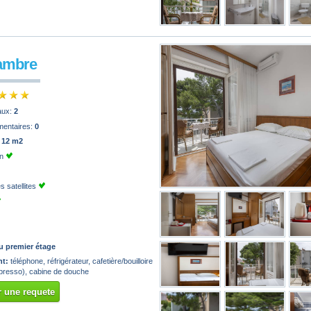
ambre
paux:
2
mentaires:
0
:
12 m2
on
 satellites
u premier étage
t:
téléphone, réfrigérateur, cafetière/bouilloire
espresso), cabine de douche
 une requete