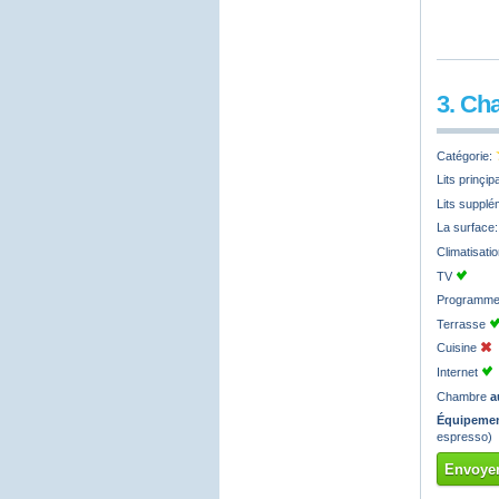
3. Ch
Catégorie:
Lits prinçi
Lits supplé
La surface
Climatisati
TV
Programmes
Terrasse
Cuisine
Internet
Chambre
a
Équipemen
espresso)
Envoyer