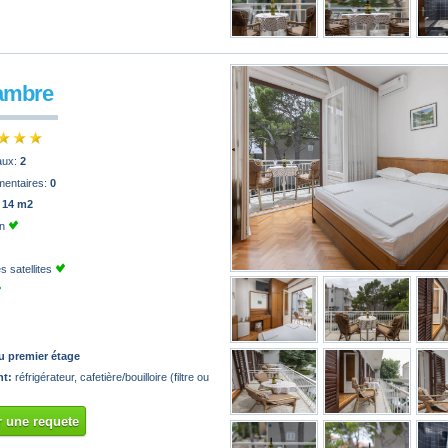
ambre
paux:
2
mentaires:
0
:
14 m2
on
 satellites
u premier étage
t:
réfrigérateur, cafetière/bouilloire (filtre ou
 une requete