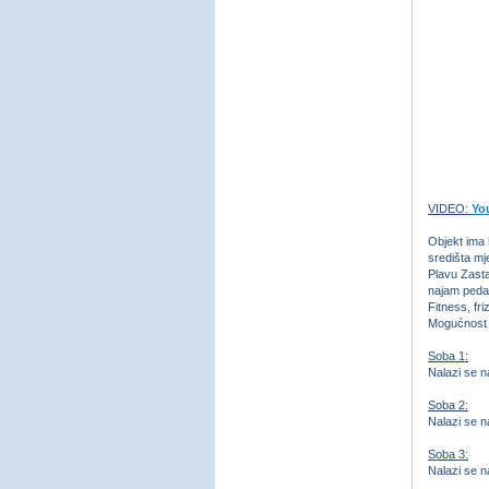
VIDEO:
Yo
Objekt ima 
središta mj
Plavu Zasta
najam pedali
Fitness, f
Mogućnost i
Soba 1:
Nalazi se n
Soba 2:
Nalazi se n
Soba 3:
Nalazi se n