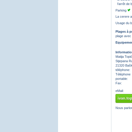
l'arrêt de
Parking
La cerere 
Usage du 
Plages à p
plage avec 
Equipement
Informatio
Matija Topi
Stjepana R
21320 Bašk
téléphone:
Téléphone
portable:
Fax:
eMail:
ivan.to
Nous parlon