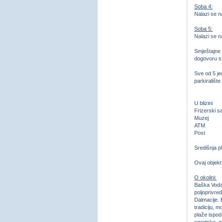
Soba 4:
Nalazi se n
Soba 5:
Nalazi se n
Smještajne 
dogovoru s
Sve od 5 jed
parkiralište
U blizini
Frizerski 
Muzej →
ATM → 
Post → 
Središnja 
Ovaj objekt
O okolini:
Baška Voda 
poljoprivred
Dalmacije. 
tradiciju, 
plaže ispod