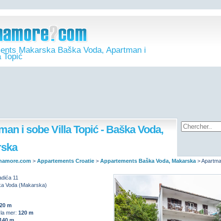
ents Makarska Baška Voda, Apartman i
a Topić
man i sobe Villa Topić - Baška Voda,
rska
namore.com
>
Appartements Croatie
>
Appartements Baška Voda, Makarska
>
Apartma
adića 11
a Voda (Makarska)
20 m
 la mer:
120 m
140 m