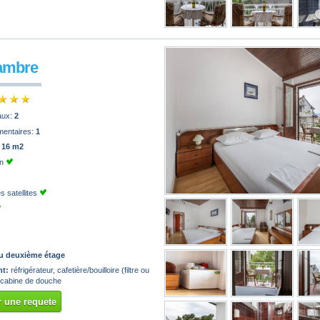
ambre
paux:
2
mentaires:
1
:
16 m2
on
 satellites
u deuxième étage
t:
réfrigérateur, cafetière/bouilloire (filtre ou
 cabine de douche
 une requete