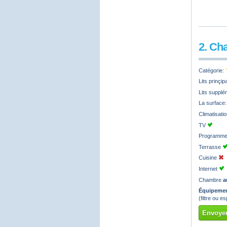
2. Ch
Catégorie:
Lits prinçi
Lits supplé
La surface
Climatisati
TV
Programmes
Terrasse
Cuisine
Internet
Chambre
a
Équipemen
(filtre ou 
Envoyer