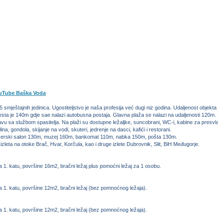
uTube Baška Voda
5 smještajnih jedinica. Ugostiteljstvo je naša profesija već dugi niz godina. Udaljenost objek
esta je 140m gdje sae nalazi autobusna postaja. Glavna plaža se nalazi na udaljenosti 120m.
vu sa službom spasitelja. Na plaži su dostupne ležaljke, suncobrani, WC-i, kabine za presvl
na, gondola, skijanje na vodi, skuteri, jedrenje na dasci, kafići i restorani.
rizerski salon 130m, muzej 160m, bankomat 110m, nabka 150m, pošta 130m.
zleta na otoke Brač, Hvar, Korčula, kao i druge izlete Dubrovnik, Slit, BiH Međugorje.
a 1. katu, površine 16m2, bračni ležaj plus pomoćni ležaj za 1 osobu.
a 1. katu, površine 12m2, bračni ležaj (bez pomnoćnog ležaja).
a 1. katu, površine 12m2, bračni ležaj (bez pomnoćnog ležaja).