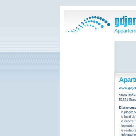
Appartem
Apart
www.gdje
Stara Bašk
51521 Star
Distances:
la plage:
5
le bord de
le centre:
l'épicerie:
le restaur
l'hôpital/l'i