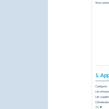
Nous parlon
1. Ap
Catégorie:
Lits prinçi
Lits supplé
Climatisati
TV