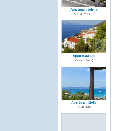
Apartmani Jelena
Srima (Vodice)
Apartmani Liki
Pisak (Omiš)
Apartmani Molly
Punat (Krk)