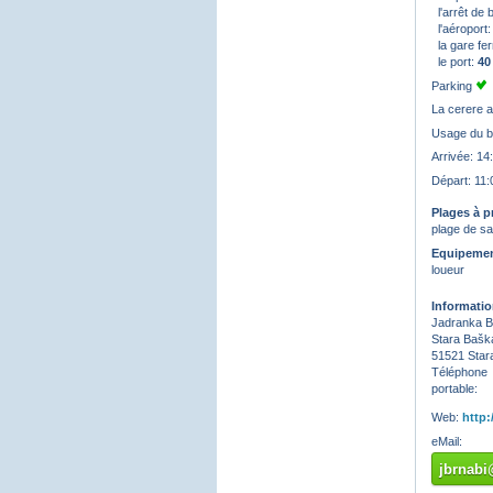
l'arrêt de
l'aéroport
la gare fer
le port:
40
Parking
La cerere 
Usage du 
Arrivée: 14
Départ: 11:
Plages à p
plage de sa
Equipement
loueur
Informatio
Jadranka B
Stara Bašk
51521 Star
Téléphone
portable:
Web:
http
eMail:
jbrnab