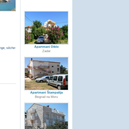
Apartmani Diklo
linge, sèche-
Zadar
Apartmani Štampalija
Biograd na Moru