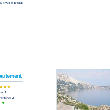
s hrvatski, English.
partement
paux:
2
mentaires:
2
on