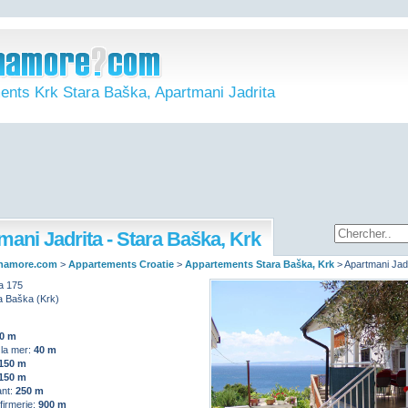
ents Krk Stara Baška, Apartmani Jadrita
mani Jadrita - Stara Baška, Krk
namore.com
>
Appartements Croatie
>
Appartements Stara Baška, Krk
>
Apartmani Jadr
a 175
a Baška (Krk)
0 m
 la mer:
40 m
150 m
150 m
ant:
250 m
nfirmerie:
900 m