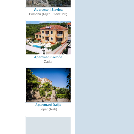
Apartmani Slavica
Pomena (Mljet - Goveđari)
Apartmani Skroče
Zadar
Apartmani Dalija
Lopar (Rab)