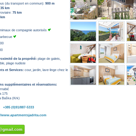
 bus (du transport en commun):
900 m
:
35 km
roviaire:
75 km
 km
animaux de compagnie autorisés
barbecue
:00
00
roximité de la proprété:
plage de galets,
ble, plage nudiste
s et Services:
cour, jardin, lave-linge chez le
ns supplémentaires et réservations:
rnabić
a 175
a Baška (Krk)
+385 (0)91/887-5333
://www.apartmentsjadrita.com
i@gmail.com