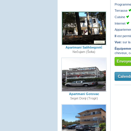
Programmes
Terrasse
Cuisine
Internet
Apparteme
Il
est permi
Vue:
sur la
Apartmani Salihbegović
Équipemen
Nečujam (Šolta)
cheveux, c
Envoyer
Calendr
Apartmani Gotovac
Seget Donji (Trogir)