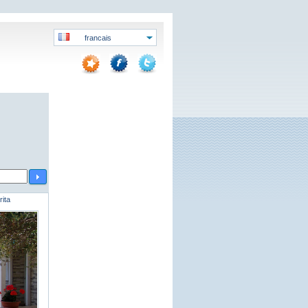
francais
ita