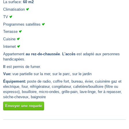
La surface:
60 m2
Climatisation
TV
Programmes satellites
Terrasse
Cuisine
Internet
Appartement
au rez-de-chaussée
.
L'accès
est adapté aux personnes
handicapées.
Il
est permis de fumer.
Vue:
vue partielle sur la mer, sur le parc, sur le jardin
Équipement:
poste de radio, coffre fort, bureau, évier, cuisinère gaz et
electrique, four, réfrigérateur, congélateur, cafetière/bouilloire (filtre ou
espresso), bouilloire, micro-ondes, grille-pain, lave-linge, fer à repasser,
sèche-cheveux, baignoire
Envoyer une requete