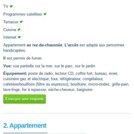
TV
Programmes satellites
Terrasse
Cuisine
Internet
Appartement
au rez-de-chaussée
.
L'accès
est adapté aux personnes
handicapées.
Il
est permis de fumer.
Vue:
vue partielle sur la mer, sur le parc, sur le jardin
Équipement:
poste de radio, lecteur CD, coffre fort, bureau, évier,
cuisinère gaz et electrique, four, réfrigérateur, congélateur,
cafetière/bouilloire (filtre ou espresso), bouilloire, micro-ondes, grille-pain,
lave-linge, fer à repasser, sèche-cheveux, baignoire
Envoyer une requete
2. Appartement