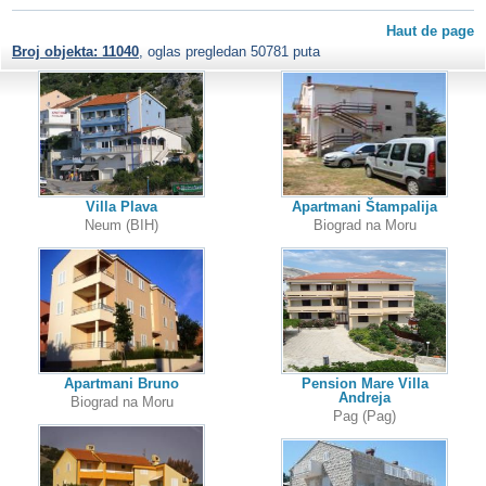
Haut de page
Broj objekta: 11040
, oglas pregledan 50781 puta
Villa Plava
Apartmani Štampalija
Neum (BIH)
Biograd na Moru
Apartmani Bruno
Pension Mare Villa
Andreja
Biograd na Moru
Pag (Pag)