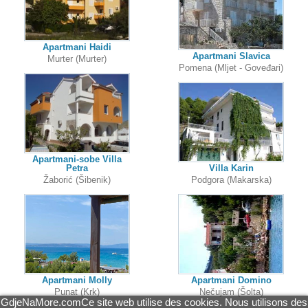
Apartmani Haidi
Apartmani Slavica
Murter (Murter)
Pomena (Mljet - Goveđari)
Apartmani-sobe Villa
Petra
Villa Karin
Žaborić (Šibenik)
Podgora (Makarska)
Apartmani Molly
Apartmani Domino
Punat (Krk)
Nečujam (Šolta)
GdjeNaMore.comCe site web utilise des cookies. Nous utilisons des