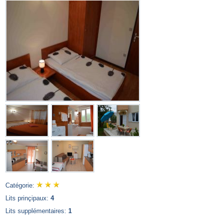
Catégorie:
Lits prinçipaux:
4
Lits supplémentaires:
1