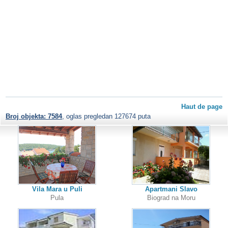
Haut de page
Broj objekta: 7584
, oglas pregledan 127674 puta
Vila Mara u Puli
Apartmani Slavo
Pula
Biograd na Moru