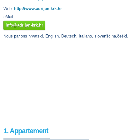
Web:
http://www.adrijan-krk.hr
eMail:
info@adrijan-krk.hr
Nous parlons hrvatski, English, Deutsch, Italiano, slovenščina,češki.
1. Appartement