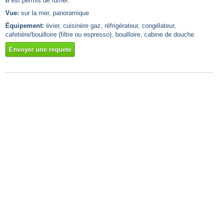
Il
est permis de fumer.
Vue:
sur la mer, panoramique
Équipement:
évier, cuisinère gaz, réfrigérateur, congélateur,
cafetière/bouilloire (filtre ou espresso), bouilloire, cabine de douche
Envoyer une requete