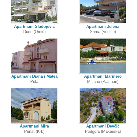
Apartmani Sladojević
Apartmani Jelena
Duće (Omiš)
Srima (Vodice)
Apartmani Diana i Matea
Apartmani Marinero
Pula
Mrljane (Pašman)
Apartmani Mira
Apartmani Devčić
Punat (Krk)
Podgora (Makarska)