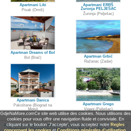
Apartmani Liki
Apartmani ERRŠ
Žuronja PELJEŠAC
Pisak (Omiš)
Žuronja (Pelješac)
Apartman Dreams of Bol
Apartman Grbić
Bol (Brač)
Ražanac (Zadar)
Apartmani Danica
Apartmani Grego
Pakoštane (Biograd na
Moru)
Viganj (Pelješac)
GdjeNaMore.comCe site web utilise des cookies. Nous utilisons des
cookies pour vous offrir une navigation fluide et conviviale. En
cliquant sur le bouton 'J'accepte', vous acceptez notre
Regles
Apartmani u Hrvatskoj
|
Apartments in Croatia
|
Alloggio in Croazia
|
Ubytování v Chorvatsku
|
Unterkunft in Kroatien
|
Apartamenty w
concernant les cookies
et
Conditions générales d'utilisation
.