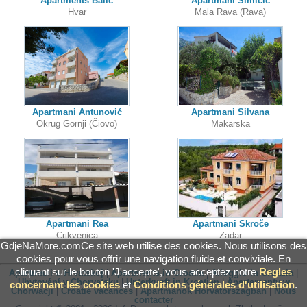
Apartments Balić
Apartmani Simičić
Hvar
Mala Rava (Rava)
Apartmani Antunović
Apartmani Silvana
Okrug Gornji (Čiovo)
Makarska
Apartmani Rea
Apartmani Skroče
Crikvenica
Zadar
GdjeNaMore.comCe site web utilise des cookies. Nous utilisons des
cookies pour vous offrir une navigation fluide et conviviale. En
cliquant sur le bouton 'J'accepte', vous acceptez notre
Regles
Apartmani u Hrvatskoj
|
Apartments in Croatia
|
Alloggio in Croazia
|
Ubytování v Chorvatsku
|
Unterkunft in Kroatien
|
Apartamenty w
concernant les cookies
et
Conditions générales d'utilisation
.
Chorwacji
|
Croatie vacances
|
Apartmanok Horvátországban
|
Nous
contacter