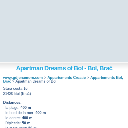
Apartman Dreams of Bol - Bol, Brač
www.gdjenamore.com
>
Appartements Croatie
>
Appartements Bol,
Brač
>
Apartman Dreams of Bol
Stara cesta 16
21420 Bol (Brač)
Distances:
la plage:
400 m
le bord de la mer:
400 m
le centre:
400 m
l'épicerie:
50 m