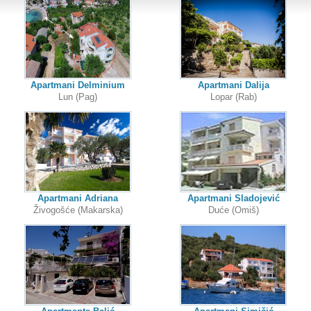
Apartmani Delminium
Apartmani Dalija
Lun (Pag)
Lopar (Rab)
Apartmani Adriana
Apartmani Sladojević
Živogošće (Makarska)
Duće (Omiš)