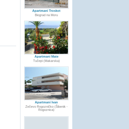
Apartmani Troskot
Biograd na Moru
Apartmani Mate
Tučepi (Makarska)
Apartmani Ivan
Zečevo Rogozničko (Šibenik -
Rogoznica)