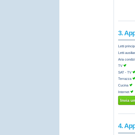
3. Ap
Letti princip
Letti ausilia
Aria condiz
TV
SAT - TV
Terrazza
Cucina
Internet
Invia u
4. Ap