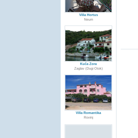
Villa Hortus
Neum
Kuća Zora
Zaglav (Dugi Otok)
Villa Romantika
Rovinj