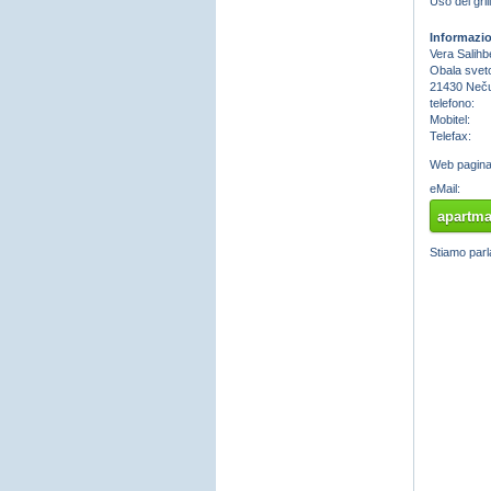
Uso del gril
Informazio
Vera Salihb
Obala svet
21430 Neču
telefono:
Mobitel:
Telefax:
Web pagin
eMail:
apartma
Stiamo parl