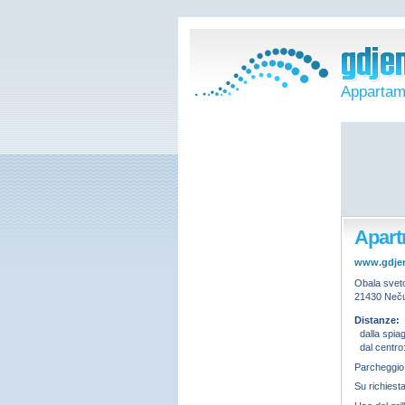
Appartam
Apart
www.gdje
Obala svet
21430 Neču
Distanze:
dalla spia
dal centro
Parcheggi
Su richiest