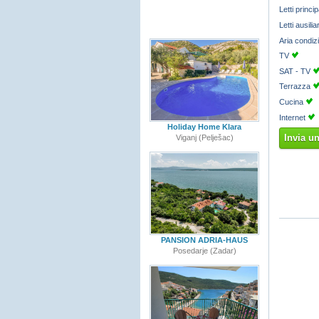
Letti princip
Letti ausilia
Aria condiz
TV
SAT - TV
Terrazza
Cucina
Internet
Holiday Home Klara
Invia u
Viganj (Pelješac)
PANSION ADRIA-HAUS
Posedarje (Zadar)