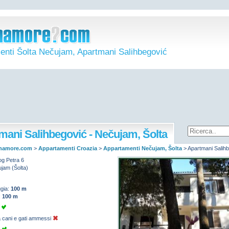
enti Šolta Nečujam, Apartmani Salihbegović
mani Salihbegović - Nečujam, Šolta
namore.com
>
Appartamenti Croazia
>
Appartamenti Nečujam, Šolta
>
Apartmani Salih
og Petra 6
jam (Šolta)
ggia:
100 m
:
100 m
o
a cani e gati ammessi