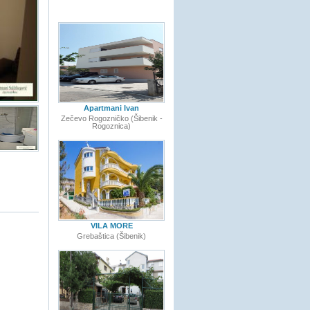
Apartmani Ivan
Zečevo Rogozničko (Šibenik -
Rogoznica)
VILA MORE
Grebaštica (Šibenik)