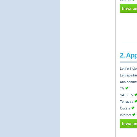
Invia u
2. Ap
Letti princip
Letti ausilia
Aria condiz
TV
SAT - TV
Terrazza
Cucina
Internet
Invia u