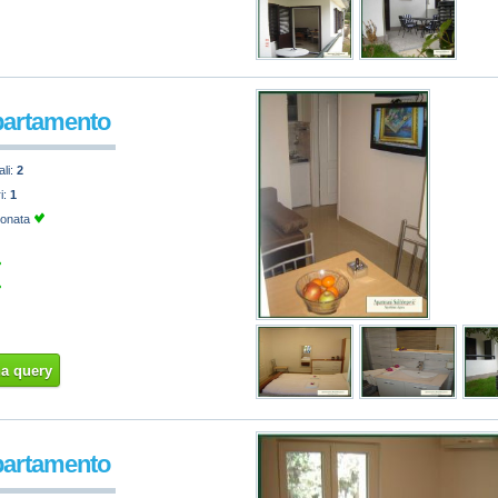
partamento
ali:
2
ri:
1
ionata
na query
partamento