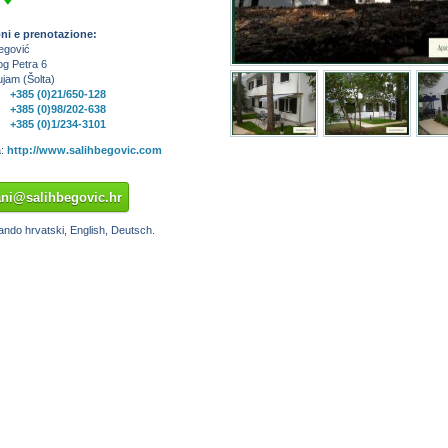
l
ni e prenotazione:
egović
og Petra 6
jam (Šolta)
+385 (0)21/650-128
+385 (0)98/202-638
+385 (0)1/234-3101
a:
http://www.salihbegovic.com
ni@salihbegovic.hr
ando hrvatski, English, Deutsch.