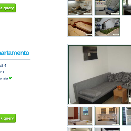
na query
partamento
ali:
4
ri:
1
ionata
na query