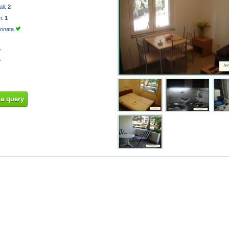
ali:
2
ri:
1
ionata
na query