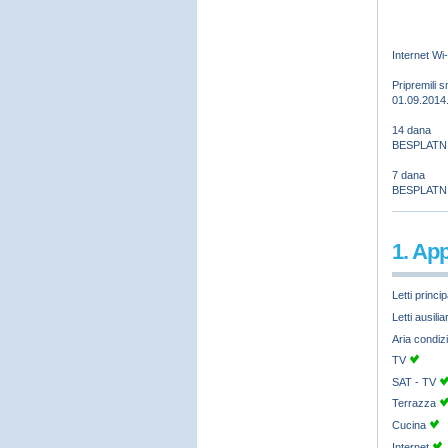
Internet Wi-
Pripremili 
01.09.2014.
14 dana
BESPLATNI 
7 dana
BESPLATNI
1. Ap
Letti princip
Letti ausilia
Aria condiz
TV
SAT - TV
Terrazza
Cucina
Internet