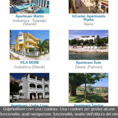
Apartmani Martin
InCenter Apartments
Rijeka
Grebaštica - Šparadići
(Šibenik)
Rijeka
VILA MORE
Apartmani Šute
Grebaštica (Šibenik)
Ždrelac (Pašman)
Apartmani i sobe Lisac
Apartmani Špoljar
GdjeNaMore.com usa i cookies. Usa i cookies per gestire alcune
Baška (Krk)
Rab (Rab)
funzionalita, quali navigazione, funzionalità, analisi dell'utilizzo del sito