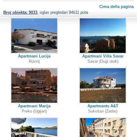
Cima della pagina
Broj objekta: 9033
, oglas pregledan 94611 puta
Apartmani Lucija
Apartmani Villa Savar
Rovinj
Savar (Dugi otok)
Apartmani Marija
Apartments A&T
Preko (Ugljan)
Sukošan (Zadar)