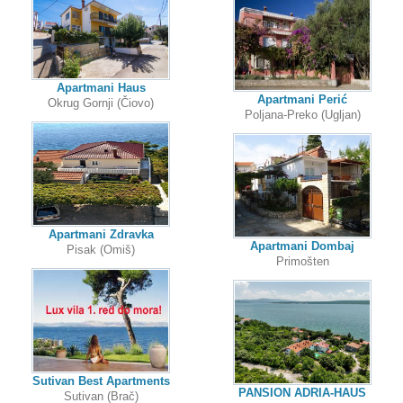
Apartmani Haus
Apartmani Perić
Okrug Gornji (Čiovo)
Poljana-Preko (Ugljan)
Apartmani Zdravka
Apartmani Dombaj
Pisak (Omiš)
Primošten
Sutivan Best Apartments
PANSION ADRIA-HAUS
Sutivan (Brač)