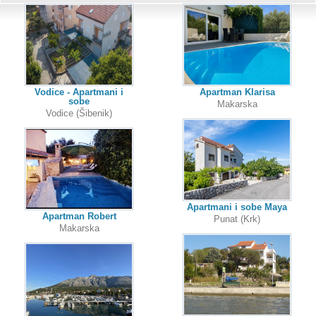
Vodice - Apartmani i
Apartman Klarisa
sobe
Makarska
Vodice (Šibenik)
Apartmani i sobe Maya
Apartman Robert
Punat (Krk)
Makarska