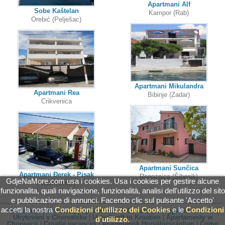
Apartmani Alf
Sobe Kaštelan
Kampor (Rab)
Orebić (Pelješac)
Apartmani Mikulandra
Apartmani Rea
Bibinje (Zadar)
Crikvenica
Apartmani Sunčica
Apartmani Đerek - Pisak
Rogoznica (Šibenik)
GdjeNaMore.com usa i cookies. Usa i cookies per gestire alcune
Pisak (Omiš)
funzionalita, quali navigazione, funzionalità, analisi dell'utilizzo del sito
e pubblicazione di annunci. Facendo clic sul pulsante 'Accetto'
accetti la nostra
Condizioni d'utilizzo dei Cookies
e le
Condizioni
Apartmani u Hrvatskoj
|
Apartments in Croatia
|
Alloggio in Croazia
|
Ubytování v Chorvatsku
|
Unterkunft in Kroatien
|
Apartamenty w
d'utilizzo
.
Chorwacji
|
Croatie vacances
|
Apartmanok Horvátországban
|
Come