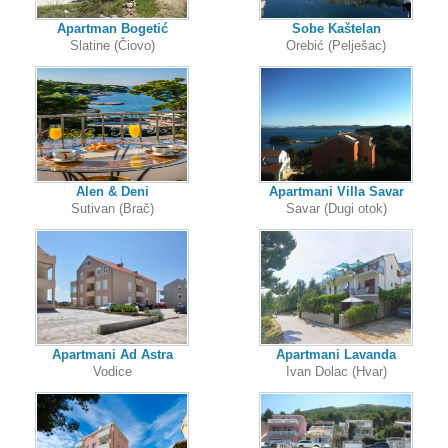
Apartman Bogetić
Sobe Kaštelan
Slatine (Čiovo)
Orebić (Pelješac)
Alen & Deni
Apartmani Villa Savar
Sutivan (Brač)
Savar (Dugi otok)
Apartmani Ad Astra
Apartmani Lavanda
Vodice
Ivan Dolac (Hvar)