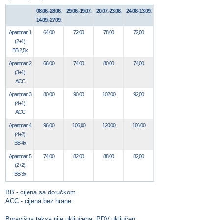
08.06.-28.06.
29.06.-19.07.
20.07.-23.08.
24.08.-13.09.
14.09.-27.09.
Apartman 1
64,00
72,00
78,00
72,00
(2+1)
BB 2,5x
Apartman 2
66,00
74,00
80,00
74,00
(3+1)
ACC
Apartman 3
80,00
90,00
102,00
92,00
(4+1)
ACC
Apartman 4
96,00
106,00
120,00
106,00
(4+2)
BB 4x
Apartman 5
74,00
82,00
88,00
82,00
(2+2)
BB 3x
BB - cijena sa doručkom
ACC - cijena bez hrane
Boravišna taksa nije uključena, PDV uključen.