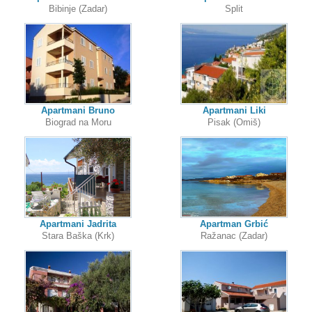
Bibinje (Zadar)
Split
Apartmani Bruno
Apartmani Liki
Biograd na Moru
Pisak (Omiš)
Apartmani Jadrita
Apartman Grbić
Stara Baška (Krk)
Ražanac (Zadar)