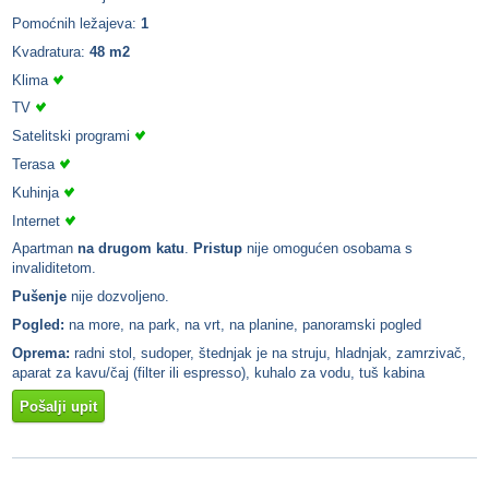
Pomoćnih ležajeva:
1
Kvadratura:
48 m2
Klima
TV
Satelitski programi
Terasa
Kuhinja
Internet
Apartman
na drugom katu
.
Pristup
nije omogućen osobama s
invaliditetom.
Pušenje
nije dozvoljeno.
Pogled:
na more, na park, na vrt, na planine, panoramski pogled
Oprema:
radni stol, sudoper, štednjak je na struju, hladnjak, zamrzivač,
aparat za kavu/čaj (filter ili espresso), kuhalo za vodu, tuš kabina
Pošalji upit