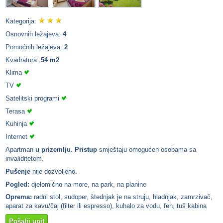
Kategorija:
Osnovnih ležajeva:
4
Pomoćnih ležajeva:
2
Kvadratura:
54 m2
Klima
TV
Satelitski programi
Terasa
Kuhinja
Internet
Apartman
u prizemlju
.
Pristup
smještaju omogućen osobama sa
invaliditetom.
Pušenje
nije dozvoljeno.
Pogled:
djelomično na more, na park, na planine
Oprema:
radni stol, sudoper, štednjak je na struju, hladnjak, zamrzivač,
aparat za kavu/čaj (filter ili espresso), kuhalo za vodu, fen, tuš kabina
Pošalji upit