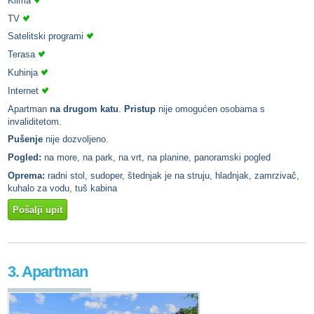
Klima
TV
Satelitski programi
Terasa
Kuhinja
Internet
Apartman
na drugom katu
.
Pristup
nije omogućen osobama s
invaliditetom.
Pušenje
nije dozvoljeno.
Pogled:
na more, na park, na vrt, na planine, panoramski pogled
Oprema:
radni stol, sudoper, štednjak je na struju, hladnjak, zamrzivač,
kuhalo za vodu, tuš kabina
Pošalji upit
3. Apartman