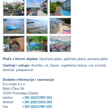
Plaže u blizini objekta:
šljunčana plaža, pješčana plaža, privatna plaža
Sadržaji i usluge:
dvorište, vrt, bazen, zajednička terasa, vez za brod,
doručak, polupansion
Dodatne informacije i rezervacije:
Ers-mobil d.o.o.
Bolići-Ćiker 5A
23242 Posedarje (Zadar)
telefon:
+385 (0)23/7887-024
Mobitel:
+385 (0)91/2022-905
Fax:
+385 (0)23/7887-025