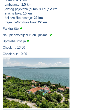
restorana:
2 km
ambulante:
1,5 km
javnog prijevoza (autobus i sl.):
2 km
zračne luke:
15 km
željezničke postaje:
22 km
trajektne/brodske luke:
22 km
Parkiralište
Na upit dozvoljeni kućni ljubimci
Upotreba roštilja
Check in: 13:00
Check out: 10:00