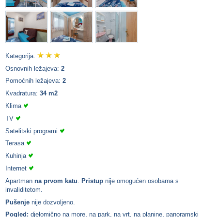
Kategorija:
Osnovnih ležajeva:
2
Pomoćnih ležajeva:
2
Kvadratura:
34 m2
Klima
TV
Satelitski programi
Terasa
Kuhinja
Internet
Apartman
na prvom katu
.
Pristup
nije omogućen osobama s
invaliditetom.
Pušenje
nije dozvoljeno.
Pogled:
djelomično na more, na park, na vrt, na planine, panoramski