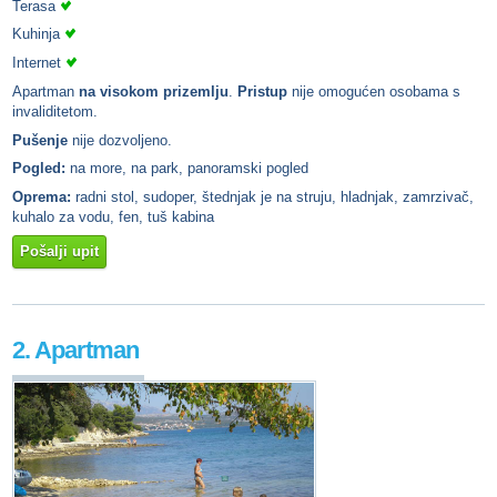
Terasa
Kuhinja
Internet
Apartman
na visokom prizemlju
.
Pristup
nije omogućen osobama s
invaliditetom.
Pušenje
nije dozvoljeno.
Pogled:
na more, na park, panoramski pogled
Oprema:
radni stol, sudoper, štednjak je na struju, hladnjak, zamrzivač,
kuhalo za vodu, fen, tuš kabina
Pošalji upit
2. Apartman