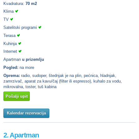
Kvadratura:
70 m2
Klima
TV
Satelitski programi
Terasa
Kuhinja
Internet
Apartman
u prizemlju
Pogled:
na more
Oprema:
radio, sudoper, štednjak je na plin, pećnica, hladnjak,
zamrzivač, aparat za kavu/čaj (filter ili espresso), kuhalo za vodu,
mikrovalna, toster, tuš kabina
Pošalji upit
Kalendar rezervacija
2. Apartman