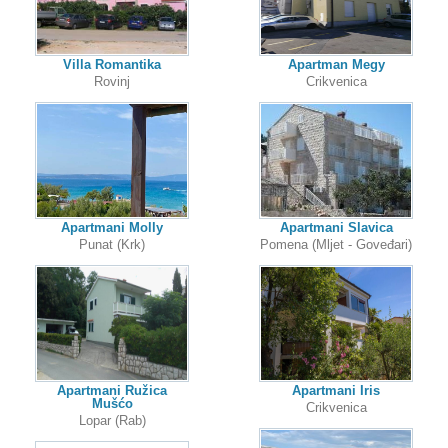
Villa Romantika
Apartman Megy
Rovinj
Crikvenica
Apartmani Molly
Apartmani Slavica
Punat (Krk)
Pomena (Mljet - Goveđari)
Apartmani Ružica
Apartmani Iris
Mušćo
Crikvenica
Lopar (Rab)