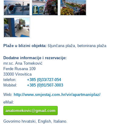
Plaže u blizini objekta:
šljunčana plaža, betonirana plaža
Dodatne informacije i rezervacije:
mr.sc. Ana Tomeković
Ferde Rusana 109
33000 Virovitica
telefon:
+385 (0)33/727-054
Mobitel:
+385 (0)91/507-3003
Web:
http://www.smjestaj.com.hr/vir/apartmaniplaz/
eMail:
anatomekovic@gmail.com
Govorimo hrvatski, English, Italiano.