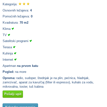
Kategorija:
Osnovnih ležajeva:
4
Pomoćnih ležajeva:
0
Kvadratura:
70 m2
Klima
TV
Satelitski programi
Terasa
Kuhinja
Internet
Apartman
na prvom katu
Pogled:
na more
Oprema:
radio, sudoper, štednjak je na plin, pećnica, hladnjak,
zamrzivač, aparat za kavu/čaj (filter ili espresso), kuhalo za vodu,
mikrovalna, toster, tuš kabina
Pošalji upit