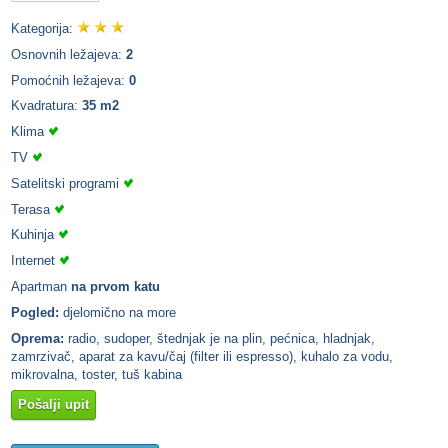
Kategorija:
Osnovnih ležajeva:
2
Pomoćnih ležajeva:
0
Kvadratura:
35 m2
Klima
TV
Satelitski programi
Terasa
Kuhinja
Internet
Apartman
na prvom katu
Pogled:
djelomično na more
Oprema:
radio, sudoper, štednjak je na plin, pećnica, hladnjak,
zamrzivač, aparat za kavu/čaj (filter ili espresso), kuhalo za vodu,
mikrovalna, toster, tuš kabina
Pošalji upit