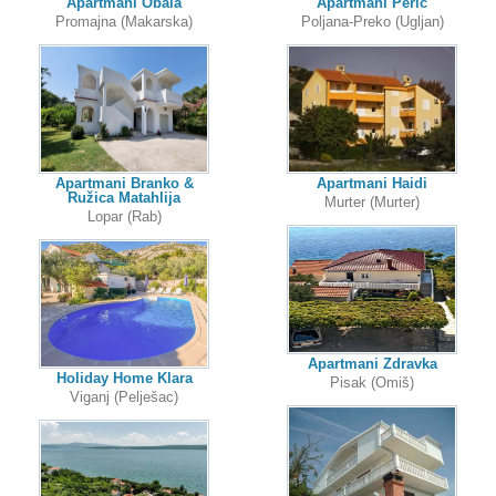
Apartmani Obala
Apartmani Perić
Promajna (Makarska)
Poljana-Preko (Ugljan)
Apartmani Branko &
Apartmani Haidi
Ružica Matahlija
Murter (Murter)
Lopar (Rab)
Apartmani Zdravka
Holiday Home Klara
Pisak (Omiš)
Viganj (Pelješac)