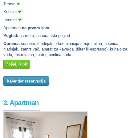
Terasa
Kuhinja
Internet
Apartman
na prvom katu
Pogled:
na more, panoramski pogled
Oprema:
sudoper, štednjak je kombinacija struje i plina, pećnica,
hladnjak, zamrzivač, aparat za kavu/čaj (filter ili espresso), kuhalo za
vodu, mikrovalna, toster, perilica suđa
Pošalji upit
Kalendar rezervacija
2. Apartman