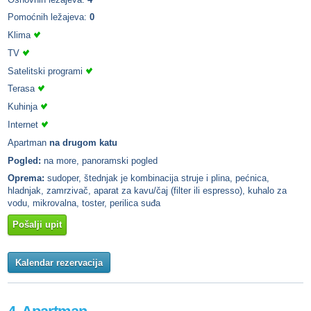
Pomoćnih ležajeva:
0
Klima
TV
Satelitski programi
Terasa
Kuhinja
Internet
Apartman
na drugom katu
Pogled:
na more, panoramski pogled
Oprema:
sudoper, štednjak je kombinacija struje i plina, pećnica,
hladnjak, zamrzivač, aparat za kavu/čaj (filter ili espresso), kuhalo za
vodu, mikrovalna, toster, perilica suđa
Pošalji upit
Kalendar rezervacija