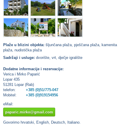
Plaže u blizini objekta:
šljunčana plaža, pješčana plaža, kamenita
plaža, nudistička plaža
Sadržaji i usluge:
dvorište, vrt, dječje igralište
Dodatne informacije i rezervacije:
Verica i Mirko Paparić
Lopar 435
51281 Lopar (Rab)
telefon:
+385 (0)51/775-047
Mobitel:
+385 (0)919154956
eMail:
paparic.mirko@gmail.com
Govorimo hrvatski, English, Deutsch, Italiano.