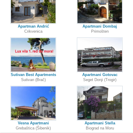
Apartman Andrić
Apartmani Dombaj
Crikvenica
Primošten
Sutivan Best Apartments
Apartmani Gotovac
Sutivan (Brač)
Seget Donji (Trogir)
Vesna Apartmani
Apartmani Stella
Grebaštica (Šibenik)
Biograd na Moru