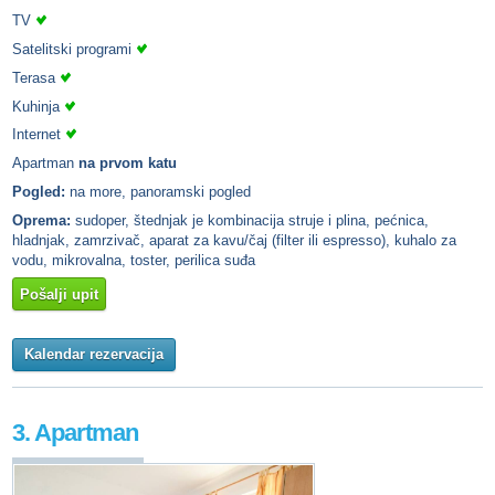
TV
Satelitski programi
Terasa
Kuhinja
Internet
Apartman
na prvom katu
Pogled:
na more, panoramski pogled
Oprema:
sudoper, štednjak je kombinacija struje i plina, pećnica,
hladnjak, zamrzivač, aparat za kavu/čaj (filter ili espresso), kuhalo za
vodu, mikrovalna, toster, perilica suđa
Pošalji upit
Kalendar rezervacija
3. Apartman