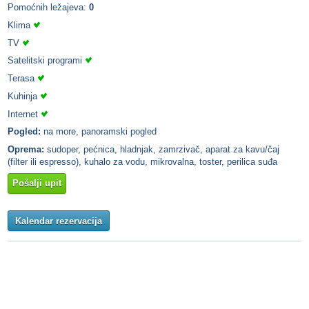
Pomoćnih ležajeva:
0
Klima
TV
Satelitski programi
Terasa
Kuhinja
Internet
Pogled:
na more, panoramski pogled
Oprema:
sudoper, pećnica, hladnjak, zamrzivač, aparat za kavu/čaj
(filter ili espresso), kuhalo za vodu, mikrovalna, toster, perilica suđa
Pošalji upit
Kalendar rezervacija