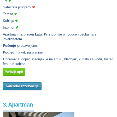
TV
Satelitski programi
Terasa
Kuhinja
Internet
Apartman
na prvom katu
.
Pristup
nije omogućen osobama s
invaliditetom.
Pušenje
je dozvoljeno.
Pogled:
na vrt, na planine
Oprema:
sudoper, štednjak je na struju, hladnjak, kuhalo za vodu, toster,
fen, tuš kabina
Pošalji upit
Kalendar rezervacija
3. Apartman