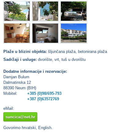
Plaže u blizini objekta:
šljunčana plaža, betonirana plaža
Sadržaji i usluge:
dvorište, vrt, tuš u dvorištu
Dodatne informacije i rezervacije:
Damjan Bulum
Dalmatinska 12
88390 Neum (BIH)
Mobitel:
+385 (0)98/695-793
+387 (0)63572769
eMail:
suncica@net.hr
Govorimo hrvatski, English.