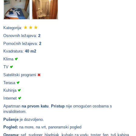
Kategorija:
Osnovnih ležajeva:
2
Pomoćnih ležajeva:
2
Kvadratura:
40 m2
Klima
TV
Satelitski programi
Terasa
Kuhinja
Internet
Apartman
na prvom katu
.
Pristup
nije omogućen osobama s
invaliditetom.
Pušenje
je dozvoljeno.
Pogled:
na more, na vrt, panoramski pogled
Oprema:
sef, sudoper, hladnjak, kuhalo za vodu, toster, fen, tuš kabina