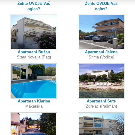
Želite OVDJE Vaš
Želite OVDJE Vaš
oglas?
oglas?
Apartmani Bužan
Apartmani Jelena
Stara Novalja (Pag)
Srima (Vodice)
Apartman Klarisa
Apartmani Šute
Makarska
Ždrelac (Pašman)