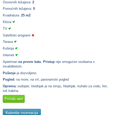
Osnovnih ležajeva:
2
Pomoćnih ležajeva:
0
Kvadratura:
25 m2
Klima
TV
Satelitski programi
Terasa
Kuhinja
Internet
Apartman
na prvom katu
.
Pristup
nije omogućen osobama s
invaliditetom.
Pušenje
je dozvoljeno.
Pogled:
na more, na vrt, panoramski pogled
Oprema:
sudoper, štednjak je na struju, hladnjak, kuhalo za vodu, fen,
tuš kabina
Pošalji upit
Kalendar rezervacija