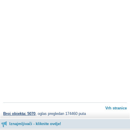
Vrh stranice
Broj objekta: 5070
, oglas pregledan 174460 puta
Iznajmljivači - kliknite ovdje!