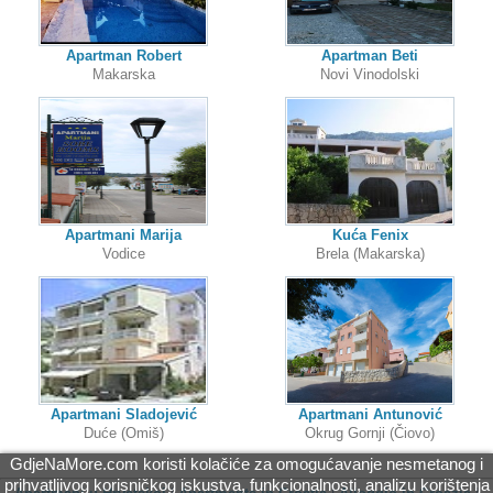
Apartman Robert
Apartman Beti
Makarska
Novi Vinodolski
Apartmani Marija
Kuća Fenix
Vodice
Brela (Makarska)
Apartmani Sladojević
Apartmani Antunović
Duće (Omiš)
Okrug Gornji (Čiovo)
GdjeNaMore.com koristi kolačiće za omogućavanje nesmetanog i
prihvatljivog korisničkog iskustva, funkcionalnosti, analizu korištenja