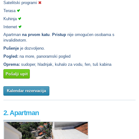
Satelitski programi
Terasa
Kuhinja
Internet
Apartman
na prvom katu
.
Pristup
nije omogućen osobama s
invaliditetom.
Pušenje
je dozvoljeno.
Pogled:
na more, panoramski pogled
Oprema:
sudoper, hladnjak, kuhalo za vodu, fen, tuš kabina
Pošalji upit
Kalendar rezervacija
2. Apartman