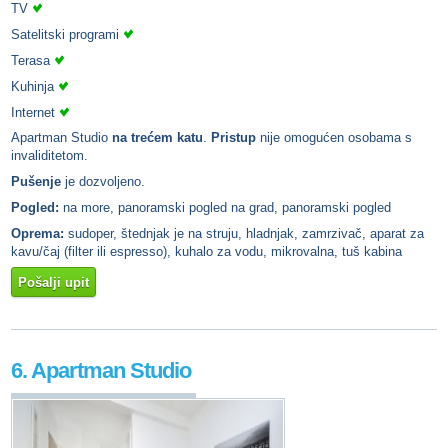
TV
Satelitski programi
Terasa
Kuhinja
Internet
Apartman Studio
na trećem katu
.
Pristup
nije omogućen osobama s
invaliditetom.
Pušenje
je dozvoljeno.
Pogled:
na more, panoramski pogled na grad, panoramski pogled
Oprema:
sudoper, štednjak je na struju, hladnjak, zamrzivač, aparat za
kavu/čaj (filter ili espresso), kuhalo za vodu, mikrovalna, tuš kabina
Pošalji upit
6. Apartman Studio