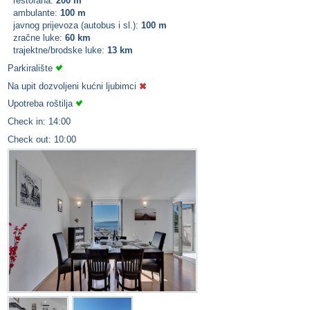
restorana:
200 m
ambulante:
100 m
javnog prijevoza (autobus i sl.):
100 m
zračne luke:
60 km
trajektne/brodske luke:
13 km
Parkiralište
Na upit dozvoljeni kućni ljubimci
Upotreba roštilja
Check in: 14:00
Check out: 10:00