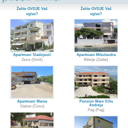
Želite OVDJE Vaš
Želite OVDJE Vaš
oglas?
oglas?
Apartmani Sladojević
Apartmani Mikulandra
Duće (Omiš)
Bibinje (Zadar)
Apartmani Marea
Pension Mare Villa
Andreja
Slatine (Čiovo)
Pag (Pag)