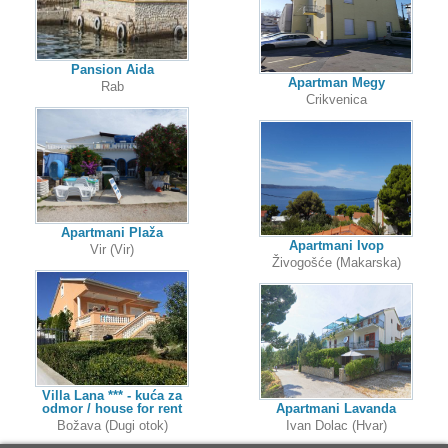
Pansion Aida
Apartman Megy
Rab
Crikvenica
Apartmani Plaža
Apartmani Ivop
Vir (Vir)
Živogošće (Makarska)
Villa Lana *** - kuća za
odmor / house for rent
Apartmani Lavanda
Božava (Dugi otok)
Ivan Dolac (Hvar)