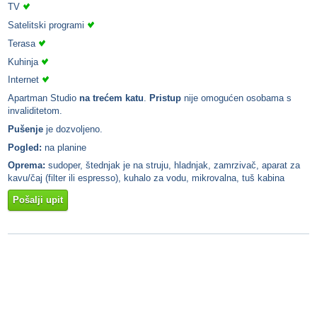
TV
Satelitski programi
Terasa
Kuhinja
Internet
Apartman Studio
na trećem katu
.
Pristup
nije omogućen osobama s
invaliditetom.
Pušenje
je dozvoljeno.
Pogled:
na planine
Oprema:
sudoper, štednjak je na struju, hladnjak, zamrzivač, aparat za
kavu/čaj (filter ili espresso), kuhalo za vodu, mikrovalna, tuš kabina
Pošalji upit