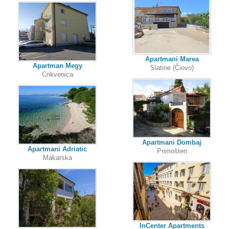
Apartmani Marea
Apartman Megy
Slatine (Čiovo)
Crikvenica
Apartmani Dombaj
Apartmani Adriatic
Primošten
Makarska
InCenter Apartments