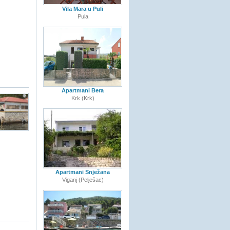
Vila Mara u Puli
Pula
Apartmani Bera
Krk (Krk)
Apartmani Snježana
Viganj (Pelješac)