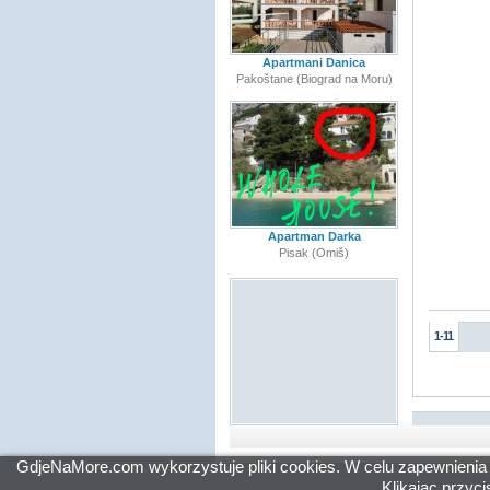
Apartmani Danica
Pakoštane (Biograd na Moru)
Apartman Darka
Pisak (Omiš)
1-11
GdjeNaMore.com wykorzystuje pliki cookies. W celu zapewnienia
Klikając przyc