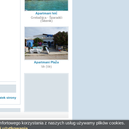
Apartmani Ivić
Grebaštica - Šparadići
(Šibenik)
Apartmani Plaža
Vir (Vir)
tek strony
mfortowego korzystania z naszych usług używamy plików cookies.
i użytkowania
.