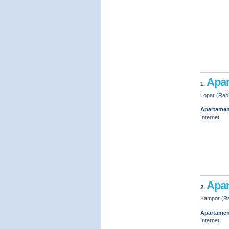
Apar
1.
Lopar (Rab)
Apartamen
Internet
Apar
2.
Kampor (Rab
Apartamen
Internet