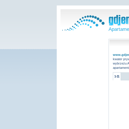
Apartame
www.gdje
kwater pry
wybrzeżu A
apartament
1-11