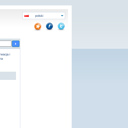
polski
wacja i
na