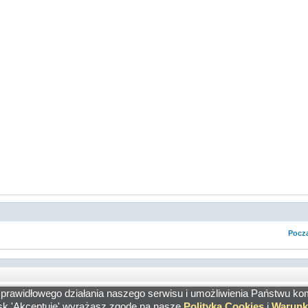
Pocza
 prawidłowego działania naszego serwisu i umożliwienia Państwu ko
isk 'Akceptuję' wyrażasz zgodę na nasze
Polityka Cookies
i
Warunk