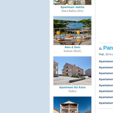
Apartmani Jadrita
Stara Baška (Krk)
Pan
Alen & Deni
11.
Sutivan (Brač)
Rab, 10 m o
Apartamen
Apartamen
Apartamen
Apartamen
Apartamen
Apartmani Ad Astra
Vodice
Apartamen
Apartamen
Apartamen