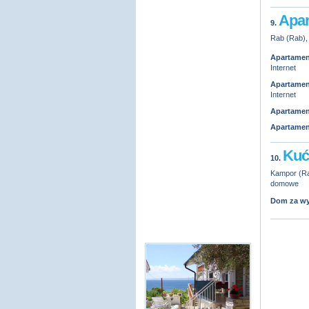
Apar
9.
Rab (Rab), 
Apartamen
Internet
Apartamen
Internet
Apartamen
Apartamen
Kuć
10.
Kampor (Rab
domowe
Dom za w