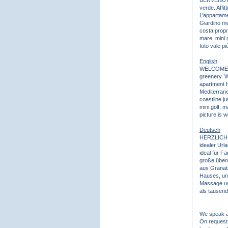
BENVENUTI a
verde. Affit
L’appartame
Giardino me
costa propri
mare, mini 
foto vale più
English
WELCOME to 
greenery. W
apartment h
Mediterrane
coastline j
mini golf, 
picture is 
Deutsch
HERZLICH W
idealer Ur
ideal für F
große überd
aus Granata
Hauses, und
Massage usw
als tausend
We speak and
On request 