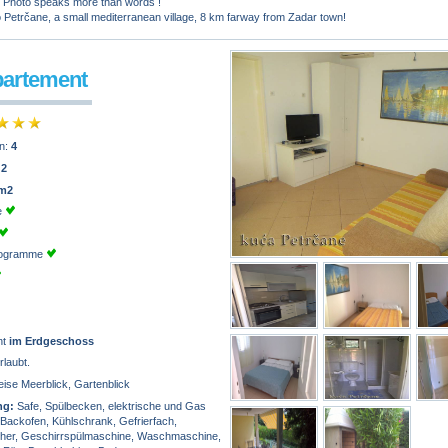
! Photo speaks more than words !
Petrčane, a small mediterranean village, 8 km farway from Zadar town!
partement
n:
4
:
2
 m2
e
programme
nt
im Erdgeschoss
rlaubt.
eise Meerblick, Gartenblick
ng:
Safe, Spülbecken, elektrische und Gas
 Backofen, Kühlschrank, Gefrierfach,
er, Geschirrspülmaschine, Waschmaschine,