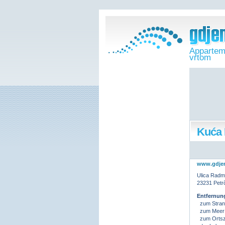
Appartem
vrtom
Kuća 
www.gdje
Ulica Radma
23231 Petr
Entfernun
zum Stran
zum Meer
zum Ortsz