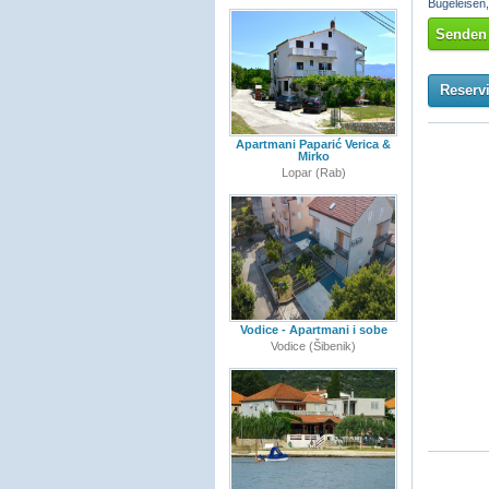
Bügeleisen
Senden 
Reserv
Apartmani Paparić Verica &
Mirko
Lopar (Rab)
Vodice - Apartmani i sobe
Vodice (Šibenik)