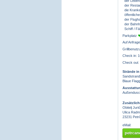
der Lebens
der Resta
die Kranke
öffentliche
der Flugh
der Bahnh
Schiff / F
Parkplatz
Auf Anfrage
Grillbenut
Check in: 1
Check out:
Strände in
Sandstrand,
Blaue Flagg
Ausstattu
Außendusch
Zusätzlic
Obitelj Juri
Ulica Radma
23231 Petr
eMail:
petrcan