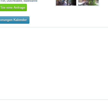
, Fön, Duschkabine, Badewanne
Sie eine Anfrage
ierungen Kalender