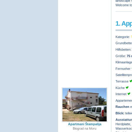
landscape 
Welcome to 
1. Ap
Kategorie:
Grundbette
Hilfsbetten
Größe:
75
Klimaanlag
Fernseher
Satelliten
Terrasse
Küche
Internet
Apparteme
Rauchen
e
Blick:
teilw
Ausstattu
Herdplatte,
Apartmani Štampalija
Wasserkoch
Biograd na Moru