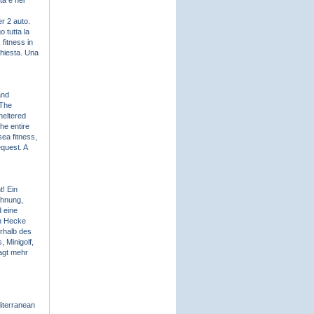
tà e nel
r 2 auto.
 tutta la
 fitness in
chiesta. Una
and
 The
heltered
he entire
sea fitness,
equest. A
! Ein
ohnung,
 eine
en Hecke
rhalb des
 Minigolf,
sagt mehr
diterranean