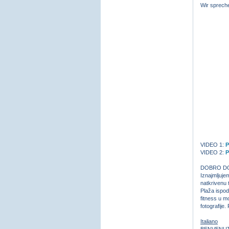
Wir sprechen
VIDEO 1:
P
VIDEO 2:
P
DOBRO DOŠLI
Iznajmljujem
natkrivenu 
Plaža ispod
fitness u m
fotografije. 
Italiano