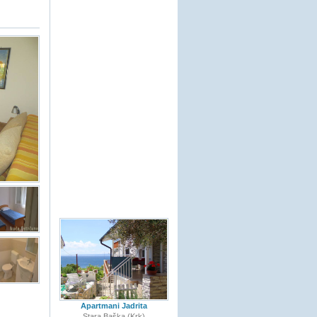
Apartmani Jadrita
Stara Baška (Krk)