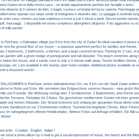
 Petrčane, un villaggio dalmata a soli 8 km dalla città di Zara! Vacanza ideale nella tranquilli
tiamo il piano terra della nostra casa – un ampio appartamento perfetto per famiglie e amici.
nto dispone di 3 camere da letto, 2 bagni, cucina e un’ampia terrazza coperta. Parcheggio pe
diterraneo riparato con siepe verde di melograno e oleandro alto. La spiaggia si estende lungo
o sotto casa, mentre una baia sabbiosa si trova a soli 3 minuti a piedi. Servizi turistici (tennis,
golf, massaggi…) disponibili nel vicino complesso alberghiero all’aperto. Foto aggiuntive su ri
 di mille parole!
Petrčane, a Dalmatian village just 8 km from the city of Zadar! An ideal vacation in peace 
e rent the ground floor of our house – a spacious apartment perfect for families and friends.
as 3 bedrooms, 2 bathrooms, a kitchen, and a large covered terrace. Parking for 2 cars. A s
an garden with a green hedge of pomegranate and tall oleander. The beach stretches along t
ust below the house, and a sandy cove is only a 3-minute walk away. Tourist facilities (tennis, 
massage, etc.) are available in the nearby open hotel complex. Additional photos available on r
worth a thousand words!
ILLKOMMEN in Petrčane, einem dalmatinischen Ort, nur 8 km von der Stadt Zadar entfernt
laubsort in Ruhe und Grün. Wir vermieten das Erdgeschoss unseres Hauses – eine große W
amilie und Freunde. Die Wohnung verfügt über 3 Schlafzimmer, 2 Badezimmer, eine Küche und
achte Terrasse. Parkplatz für 2 Autos. Ein geschützter mediterraner Garten mit einer grün
pfel und hohem Oleander. Der Strand erstreckt sich entlang der gesamten Küste direkt unte
 eine Sandbucht ist nur 3 Gehminuten entfernt. Touristische Angebote (Tennis, Meer-Fitness,
.) im nahegelegenen offenen Hotelkomplex. Weitere Fotos auf Anfrage erhältlich. Ein Bild 
 Worte!
 write : Croatian , English , Italian !
we send a photo album by e-mail to get a visual impression of house, the beach and the Me