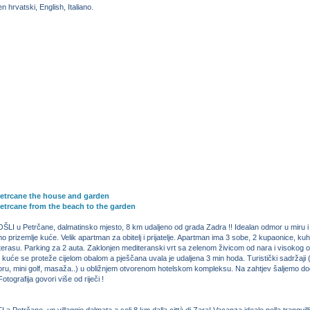
 hrvatski, English, Italiano.
etrcane the house and garden
etrcane from the beach to the garden
 u Petrčane, dalmatinsko mjesto, 8 km udaljeno od grada Zadra !! Idealan odmor u miru i z
o prizemlje kuće. Velik apartman za obitelj i prijatelje. Apartman ima 3 sobe, 2 kupaonice, kuhi
terasu. Parking za 2 auta. Zaklonjen mediteranski vrt sa zelenom živicom od nara i visokog 
 kuće se proteže cijelom obalom a pješčana uvala je udaljena 3 min hoda. Turistički sadržaji (
oru, mini golf, masaža..) u obližnjem otvorenom hotelskom kompleksu. Na zahtjev šaljemo d
Fotografija govori više od riječi !