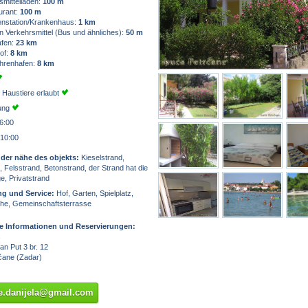
mittelladen:
100 m
urant:
100 m
nstation/Krankenhaus:
1 km
n Verkehrsmittel (Bus und ähnliches):
50 m
afen:
23 km
of:
8 km
ährenhafen:
8 km
 Haustiere erlaubt
zung
6:00
 10:00
 der nähe des objekts:
Kieselstrand,
 Felsstrand, Betonstrand, der Strand hat die
e, Privatstrand
ng und Service:
Hof, Garten, Spielplatz,
e, Gemeinschaftsterrasse
he Informationen und Reservierungen:
ć
n Put 3 br. 12
čane (Zadar)
e.danijela@gmail.com