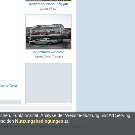
Apartmani Nada Pičuljan
Lopar (Rab)
Apartmani Gotovac
Seget Donji (Trogir)
itenanfang
hen, Funktionalität, Analyse der Website-Nutzung und Ad Serving
nd den
Nutzungsbedingungen
zu.
acji
|
Croatie vacances
|
Apartmanok Horvátországban
|