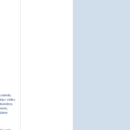
elenilu.
nju i veliku
oleandera.
tenis,
odatne