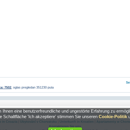
Se
ta: 7502
, oglas pregledan 351230 puta
en eine benutzerfreundliche und ungestörte Erfahrung zu ermöglic
die Schaltfläche 'Ich akzeptiere' stimmen Sie unseren
Cookie-Politik
u
o in Croazia
|
Ubytování v Chorvatsku
|
Unterkunft in Kroatien
|
Apartamenty w Chorw
Kontaktieren Sie uns