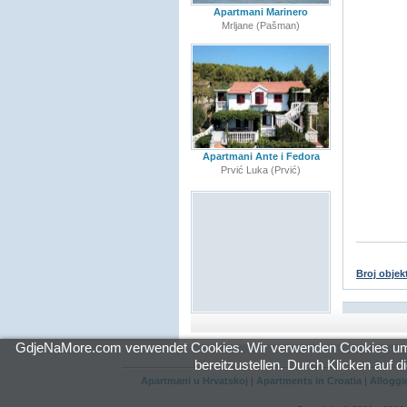
Apartmani Marinero
Mrljane (Pašman)
Apartmani Ante i Fedora
Prvić Luka (Prvić)
Broj objek
GdjeNaMore.com verwendet Cookies. Wir verwenden Cookies um Ihn
bereitzustellen. Durch Klicken auf 
Apartmani u Hrvatskoj
|
Apartments in Croatia
|
Alloggi