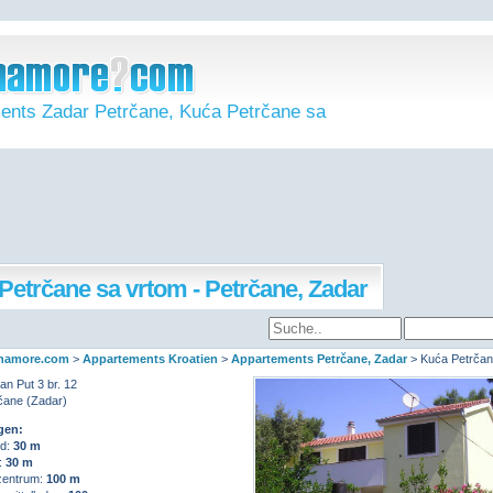
ents Zadar Petrčane, Kuća Petrčane sa
Petrčane sa vrtom - Petrčane, Zadar
namore.com
>
Appartements Kroatien
>
Appartements Petrčane, Zadar
>
Kuća Petrčan
n Put 3 br. 12
čane (Zadar)
gen:
d:
30 m
:
30 m
entrum:
100 m