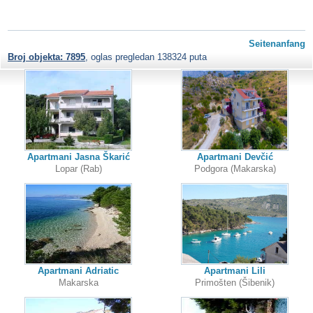
Seitenanfang
Broj objekta: 7895
, oglas pregledan 138324 puta
Apartmani Jasna Škarić
Apartmani Devčić
Lopar (Rab)
Podgora (Makarska)
Apartmani Adriatic
Apartmani Lili
Makarska
Primošten (Šibenik)