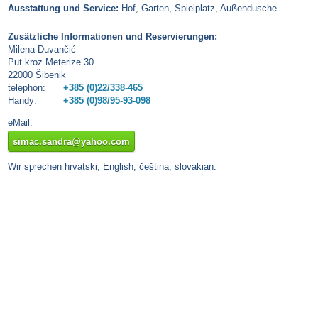
Ausstattung und Service:
Hof, Garten, Spielplatz, Außendusche
Zusätzliche Informationen und Reservierungen:
Milena Duvančić
Put kroz Meterize 30
22000 Šibenik
telephon:
+385 (0)22/338-465
Handy:
+385 (0)98/95-93-098
eMail:
simac.sandra@yahoo.com
Wir sprechen hrvatski, English, čeština, slovakian.