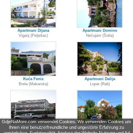
Apartmani Dijana
Apartmani Domino
Viganj (Pelješac)
Nečujam (Šolta)
Kuća Fenix
Apartmani Dalija
Brela (Makarska)
Lopar (Rab)
GdjeNaMore.com verwendet Cookies. Wir verwenden Cookies um
Ihnen eine benutzerfreundliche und ungestörte Erfahrung zu
Apartmani Gotovac
Apartmani Diklo
Seget Donji (Trogir)
Zadar
ermöglichen, Funktionalität, Analyse der Website-Nutzung und Ad