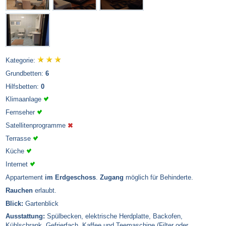
Kategorie:
Grundbetten:
6
Hilfsbetten:
0
Klimaanlage
Fernseher
Satellitenprogramme
Terrasse
Küche
Internet
Appartement
im Erdgeschoss
.
Zugang
möglich für Behinderte.
Rauchen
erlaubt.
Blick:
Gartenblick
Ausstattung:
Spülbecken, elektrische Herdplatte, Backofen,
Kühlschrank, Gefrierfach, Kaffee und Teemaschine (Filter oder