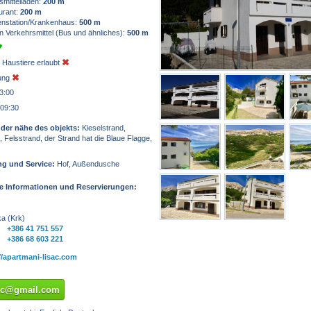
mittelladen:
200 m
urant:
200 m
nstation/Krankenhaus:
500 m
n Verkehrsmittel (Bus und ähnliches):
500 m
 Haustiere erlaubt
zung
3:00
 09:30
 der nähe des objekts:
Kieselstrand,
 Felsstrand, der Strand hat die Blaue Flagge,
ng und Service:
Hof, Außendusche
he Informationen und Reservierungen:
a (Krk)
+386 41 751 557
+386 68 603 221
//apartmani-lisac.com
sac@gmail.com