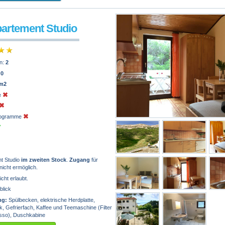
partement Studio
n:
2
:
0
 m2
e
programme
t Studio
im zweiten Stock
.
Zugang
für
nicht ermöglich.
icht erlaubt.
blick
ng:
Spülbecken, elektrische Herdplatte,
, Gefrierfach, Kaffee und Teemaschine (Filter
sso), Duschkabine