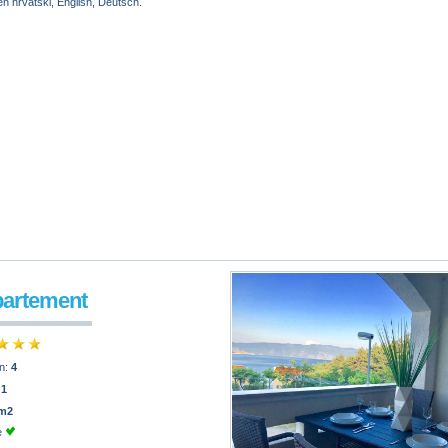
n hrvatski, English, Deutsch.
partement
n:
4
:
1
 m2
e