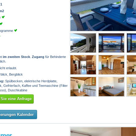
:
1
 m2
e
programme
nt
im zweiten Stock
.
Zugang
für Behinderte
lich.
icht erlaubt.
lick, Bergblick
ng:
Spülbecken, elektrische Herdplatte,
, Gefrierfach, Kaffee und Teemaschine (Filter
sso), Duschkabine
Sie eine Anfrage
ierungen Kalender
mmer