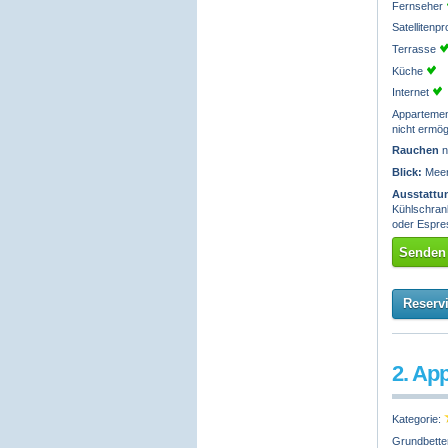
Fernseher
Satelliten
Terrasse
Küche
Internet
Apparteme
nicht ermög
Rauchen
n
Blick:
Meerb
Ausstattu
Kühlschrank
oder Espre
Senden 
Reserv
2. Ap
Kategorie:
Grundbette