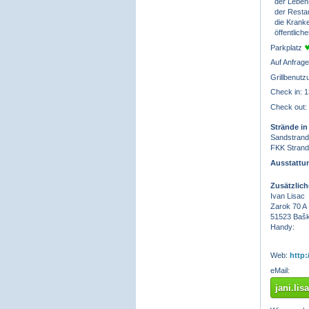
der Lebens
der Resta
die Kranke
öffentliche
Parkplatz
Auf Anfrage
Grillbenut
Check in: 1
Check out:
Strände in
Sandstrand,
FKK Strand
Ausstattu
Zusätzlic
Ivan Lisac
Zarok 70 A
51523 Bašk
Handy:
Web:
http:
eMail:
jani.li