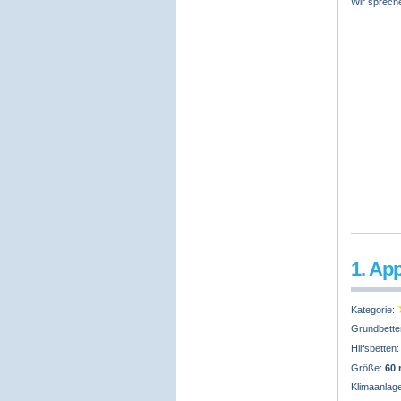
Wir spreche
1. Ap
Kategorie:
Grundbette
Hilfsbetten
Größe:
60
Klimaanlag