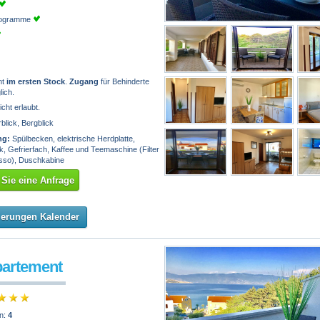
programme
nt
im ersten Stock
.
Zugang
für Behinderte
lich.
icht erlaubt.
lick, Bergblick
ng:
Spülbecken, elektrische Herdplatte,
, Gefrierfach, Kaffee und Teemaschine (Filter
sso), Duschkabine
Sie eine Anfrage
ierungen Kalender
partement
n:
4