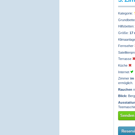
Kategorie:
Grundbette
Hilfsbetten
Größe:
17
Klimaanlag
Fernseher
Satelliten
Terrasse
Küche
Internet
Zimmer
im
ermöglich.
Rauchen
n
Blick:
Berg
Ausstattu
Teemaschin
Senden 
Reserv