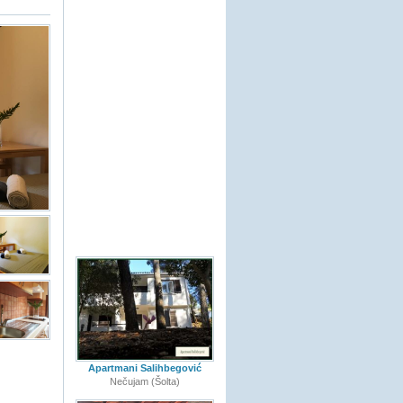
Apartmani Salihbegović
Nečujam (Šolta)