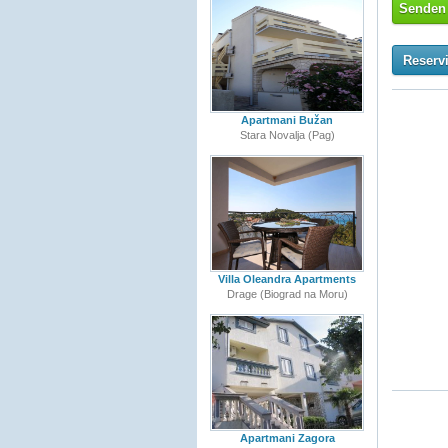
Senden 
Reserv
Apartmani Bužan
Stara Novalja (Pag)
Villa Oleandra Apartments
Drage (Biograd na Moru)
Apartmani Zagora