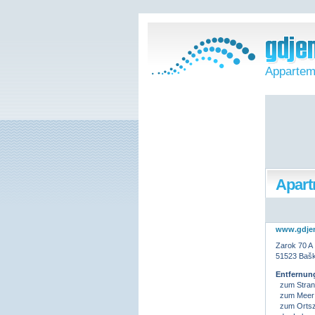
Appartem
Apart
www.gdje
Zarok 70 A
51523 Bašk
Entfernun
zum Stran
zum Meer
zum Ortsz