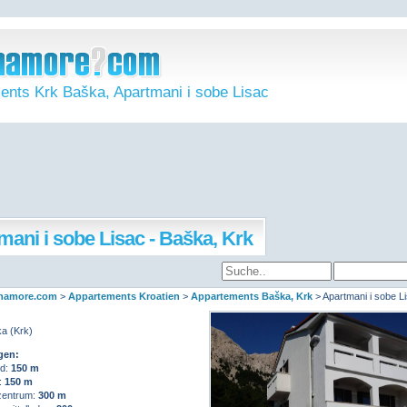
ents Krk Baška, Apartmani i sobe Lisac
mani i sobe Lisac - Baška, Krk
namore.com
>
Appartements Kroatien
>
Appartements Baška, Krk
>
Apartmani i sobe L
a (Krk)
gen:
d:
150 m
:
150 m
entrum:
300 m