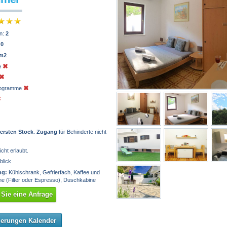
n:
2
:
0
 m2
e
programme
 ersten Stock
.
Zugang
für Behinderte nicht
icht erlaubt.
blick
ng:
Kühlschrank, Gefrierfach, Kaffee und
e (Filter oder Espresso), Duschkabine
Sie eine Anfrage
ierungen Kalender