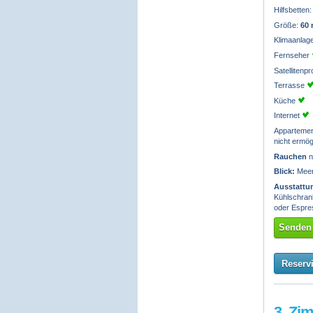
Hilfsbetten
Größe:
60
Klimaanlag
Fernseher
Satelliten
Terrasse
Küche
Internet
Apparteme
nicht ermög
Rauchen
n
Blick:
Meerb
Ausstattu
Kühlschrank
oder Espre
Senden 
Reserv
3. Zi