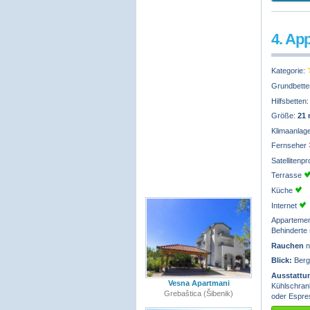
4. Ap
Kategorie:
Grundbette
Hilfsbetten
Größe:
21
Klimaanlag
Fernseher
Satelliten
Terrasse
Küche
Internet
Appartemen
Behinderte 
Rauchen
n
Blick:
Berg
Ausstattu
Vesna Apartmani
Kühlschrank
Grebaštica (Šibenik)
oder Espre