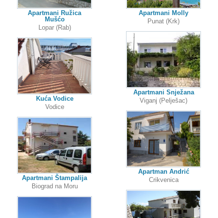
Apartmani Ružica
Apartmani Molly
Mušćo
Punat (Krk)
Lopar (Rab)
Apartmani Snježana
Kuća Vodice
Viganj (Pelješac)
Vodice
Apartman Andrić
Apartmani Štampalija
Crikvenica
Biograd na Moru