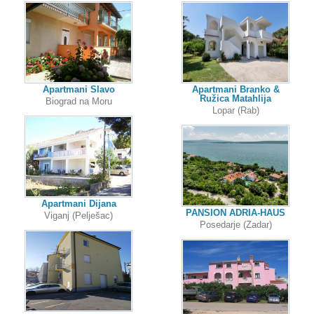
Apartmani Slavo
Apartmani Branko &
Ružica Matahlija
Biograd na Moru
Lopar (Rab)
Apartmani Dijana
PANSION ADRIA-HAUS
Viganj (Pelješac)
Posedarje (Zadar)