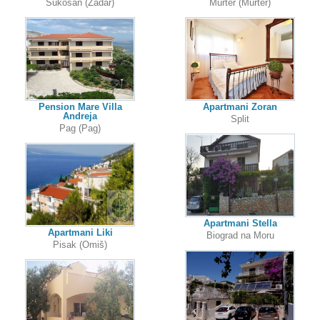
Sukošan (Zadar)
Murter (Murter)
Pension Mare Villa
Apartmani Zoran
Andreja
Split
Pag (Pag)
Apartmani Stella
Apartmani Liki
Biograd na Moru
Pisak (Omiš)