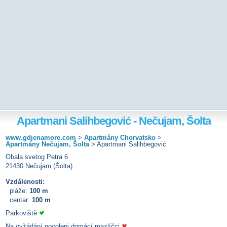
Apartmani Salihbegović - Nečujam, Šolta
www.gdjenamore.com
>
Apartmány Chorvatsko
>
Apartmány Nečujam, Šolta
>
Apartmani Salihbegović
Obala svetog Petra 6
21430 Nečujam (Šolta)
Vzdálenosti:
pláže:
100 m
centar:
100 m
Parkoviště
Na vyžádání povoleni domácí mazlíčci