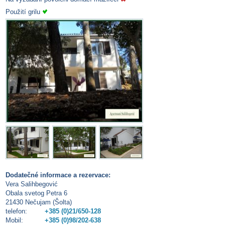
Použití grilu
Dodatečné informace a rezervace:
Vera Salihbegović
Obala svetog Petra 6
21430 Nečujam (Šolta)
telefon:
+385 (0)21/650-128
Mobil:
+385 (0)98/202-638