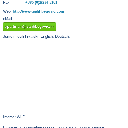
Fax:
+385 (0)1/234-3101
Web:
http://www.salihbegovic.com
eMail:
apartmani@salihbegovic.hr
Jsme mluvili hrvatski, English, Deutsch.
Internet Wi-Fi
Pripremili smo posebnu ponudu za goste koji borave u našim