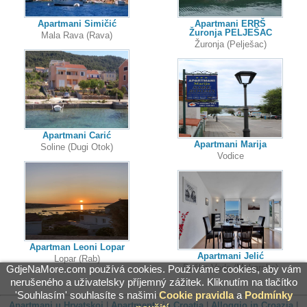
Apartmani Simičić
Apartmani ERRŠ
Žuronja PELJEŠAC
Mala Rava (Rava)
Žuronja (Pelješac)
Apartmani Carić
Apartmani Marija
Soline (Dugi Otok)
Vodice
Apartman Leoni Lopar
Apartmani Jelić
Lopar (Rab)
Baška Voda (Makarska)
GdjeNaMore.com používá cookies. Používáme cookies, aby vám
nerušeného a uživatelsky příjemný zážitek. Kliknutím na tlačítko
'Souhlasím' souhlasíte s našimi
Cookie pravidla
a
Podmínky
Apartmani u Hrvatskoj
|
Apartments in Croatia
|
Alloggio in Croazia
|