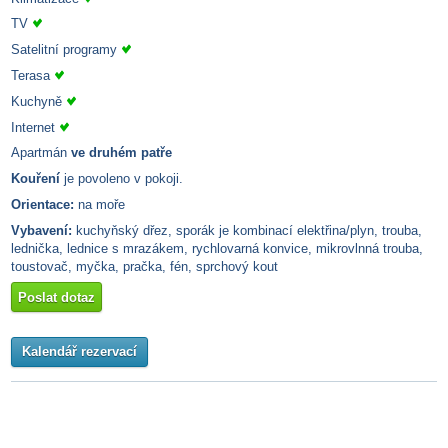
TV
Satelitní programy
Terasa
Kuchyně
Internet
Apartmán
ve druhém patře
Kouření
je povoleno v pokoji.
Orientace:
na moře
Vybavení:
kuchyňský dřez, sporák je kombinací elektřina/plyn, trouba,
lednička, lednice s mrazákem, rychlovarná konvice, mikrovlnná trouba,
toustovač, myčka, pračka, fén, sprchový kout
Poslat dotaz
Kalendář rezervací