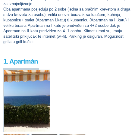
za iznajmljivanje.
Oba apartmana posjeduju po 2 sobe (jedna sa bračnim krevetom a druga
s dva kreveta za osobu), veliki dnevni boravak sa kaučem, kuhinju,
kupaonicu+ toalet (Apartman I.katu) tj.kupaonicu (Apartman na II.katu) i
veliku terasu. Apartman na I.katu je predviđen za 4+2 osobe dok je
Apartman na II.katu predviđen za 4+1 osobu. Klimatizirani su, imaju
satelitski priključak te internet (wi-fi). Parking je osiguran. Mogućnost
grilla u grill kućici.
1. Apartmán