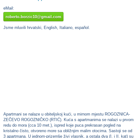
eMail:
roberto.borzic10@gmail.com
Jsme mluvili hrvatski, English, Italiano, español.
Apartmani se nalaze u obiteljskoj kući, u mirnom mjestu ROGOZNICA-
ZEČEVO ROGOZNIČKO (RTIĆ). Kuća s apartmanima se nalazi u prvom
redu do mora (cca 10 met.), ispred koje puca prekrasan pogled na
kristalno čisto, otvoreno more sa obližnjim malim otocima. Sastoji se od
3 apartmana. U jednom-prizemlje živi vlasnik, a ostala dva (I. i II. kat) su