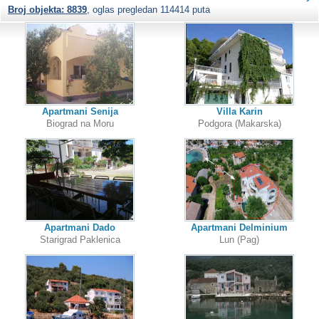
Broj objekta: 8839
, oglas pregledan 114414 puta
Apartmani Senija
Villa Karin
Biograd na Moru
Podgora (Makarska)
Apartmani Dado
Apartmani Delminium
Starigrad Paklenica
Lun (Pag)