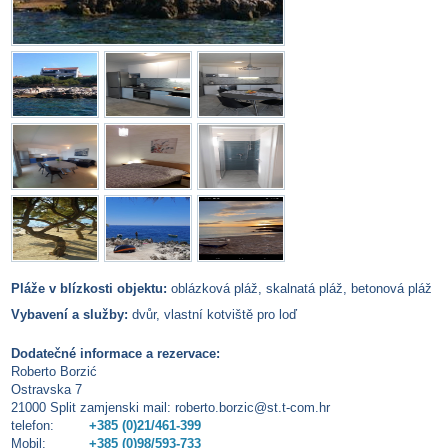
Pláže v blízkosti objektu:
oblázková pláž, skalnatá pláž, betonová pláž
Vybavení a služby:
dvůr, vlastní kotviště pro loď
Dodatečné informace a rezervace:
Roberto Borzić
Ostravska 7
21000 Split zamjenski mail: roberto.borzic@st.t-com.hr
telefon:
+385 (0)21/461-399
Mobil:
+385 (0)98/593-733