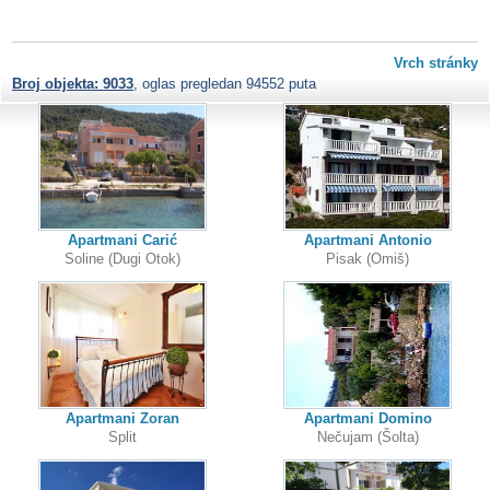
Vrch stránky
Broj objekta: 9033
, oglas pregledan 94552 puta
Apartmani Carić
Apartmani Antonio
Soline (Dugi Otok)
Pisak (Omiš)
Apartmani Zoran
Apartmani Domino
Split
Nečujam (Šolta)