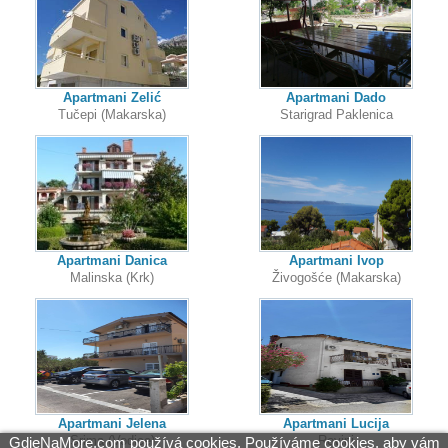
Apartmani Zelić
Apartmani Dado
Tučepi (Makarska)
Starigrad Paklenica
Apartmani Danica
Apartmani Ivop
Malinska (Krk)
Živogošće (Makarska)
Apartmani Jelena
Apartmani Lucija
Srima (Vodice)
Rovinj
GdjeNaMore.com používá cookies. Používáme cookies, aby vám