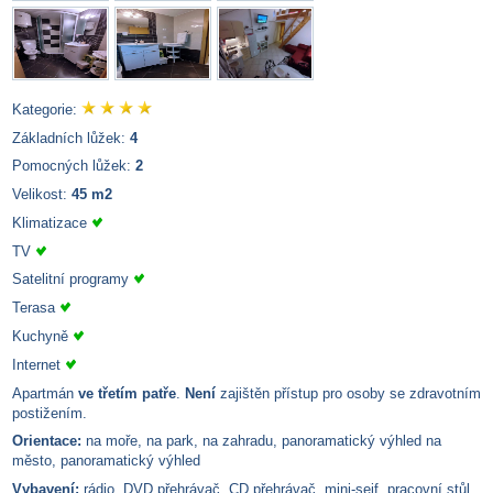
Kategorie:
Základních lůžek:
4
Pomocných lůžek:
2
Velikost:
45 m2
Klimatizace
TV
Satelitní programy
Terasa
Kuchyně
Internet
Apartmán
ve třetím patře
.
Není
zajištěn přístup pro osoby se zdravotním
postižením.
Orientace:
na moře, na park, na zahradu, panoramatický výhled na
město, panoramatický výhled
Vybavení:
rádio, DVD přehrávač, CD přehrávač, mini-sejf, pracovní stůl,