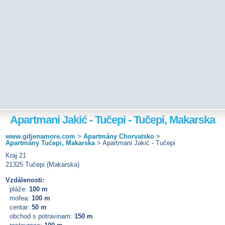
Apartmani Jakić - Tučepi - Tučepi, Makarska
www.gdjenamore.com
>
Apartmány Chorvatsko
>
Apartmány Tučepi, Makarska
>
Apartmani Jakić - Tučepi
Kraj 21
21325 Tučepi (Makarska)
Vzdálenosti:
pláže:
100 m
mořea:
100 m
centar:
50 m
obchod s potravinam:
150 m