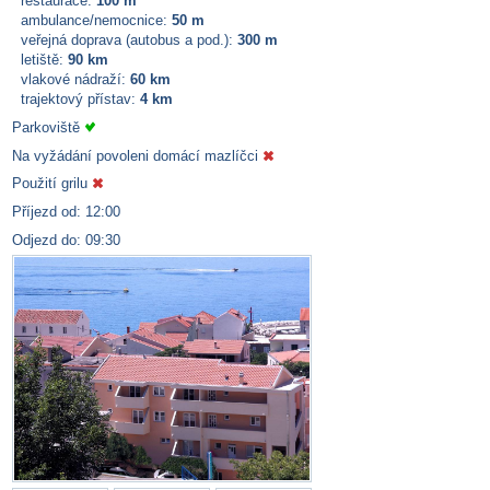
restaurace:
100 m
ambulance/nemocnice:
50 m
veřejná doprava (autobus a pod.):
300 m
letiště:
90 km
vlakové nádraží:
60 km
trajektový přístav:
4 km
Parkoviště
Na vyžádání povoleni domácí mazlíčci
Použití grilu
Příjezd od: 12:00
Odjezd do: 09:30