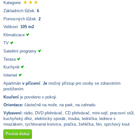
Kategorie:
Základních lůžek:
6
Pomocných lůžek:
2
Velikost:
105 m2
Klimatizace
TV
Satelitní programy
Terasa
Kuchyně
Internet
Apartmán
v přízemí
.
Je
možný přístup pro osoby se zdravotním
postižením.
Kouření
je povoleno v pokoji.
Orientace:
částečně na moře, na park, na zahradu
Vybavení:
rádio, DVD přehrávač, CD přehrávač, mini-sejf, pracovní stůl,
kuchyňský dřez, elektrický sporák, trouba, lednička, lednice s
mrazákem, rychlovarná konvice, pračka, žehlička, fén, sprchový kout
Poslat dotaz