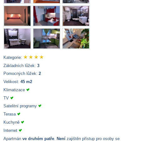
Kategorie:
Základních lůžek:
3
Pomocných lůžek:
2
Velikost:
45 m2
Klimatizace
TV
Satelitní programy
Terasa
Kuchyně
Internet
Apartmán
ve druhém patře
.
Není
zajištěn přístup pro osoby se