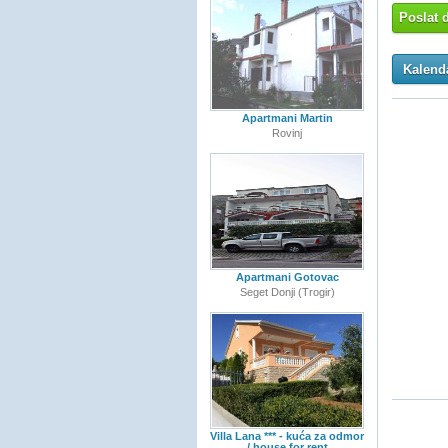
Poslat 
Kalendá
Apartmani Martin
Rovinj
Apartmani Gotovac
Seget Donji (Trogir)
Villa Lana *** - kuća za odmor
/ house for rent