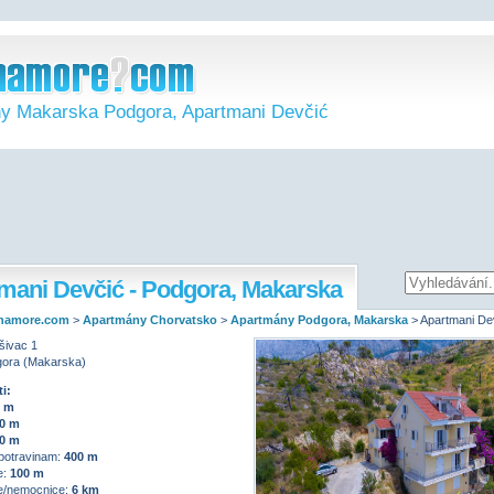
y Makarska Podgora, Apartmani Devčić
mani Devčić - Podgora, Makarska
namore.com
>
Apartmány Chorvatsko
>
Apartmány Podgora, Makarska
>
Apartmani De
išivac 1
ora (Makarska)
i:
0 m
0 m
0 m
potravinam:
400 m
e:
100 m
/nemocnice:
6 km