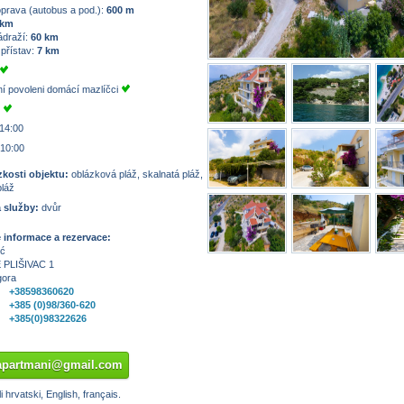
prava (autobus a pod.):
600 m
 km
ádraží:
60 km
 přístav:
7 km
í povoleni domácí mazlíčci
u
 14:00
 10:00
zkosti objektu:
oblázková pláž, skalnatá pláž,
pláž
 služby:
dvůr
informace a rezervace:
ić
 PLIŠIVAC 1
gora
+38598360620
+385 (0)98/360-620
+385(0)98322626
.apartmani@gmail.com
 hrvatski, English, français.