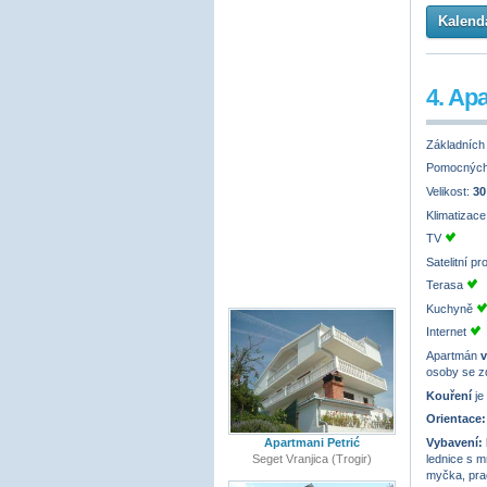
Kalendá
4. Ap
Základních
Pomocných
Velikost:
30
Klimatizac
TV
Satelitní p
Terasa
Kuchyně
Internet
Apartmán
v
osoby se z
Kouření
je
Orientace:
Vybavení:
Apartmani Petrić
lednice s 
Seget Vranjica (Trogir)
myčka, prač