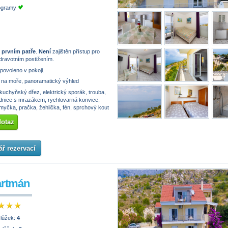
rogramy
 prvním patře
.
Není
zajištěn přístup pro
dravotním postižením.
 povoleno v pokoji.
na moře, panoramatický výhled
kuchyňský dřez, elektrický sporák, trouba,
ednice s mrazákem, rychlovarná konvice,
myčka, pračka, žehlička, fén, sprchový kout
dotaz
ř rezervací
artmán
 lůžek:
4