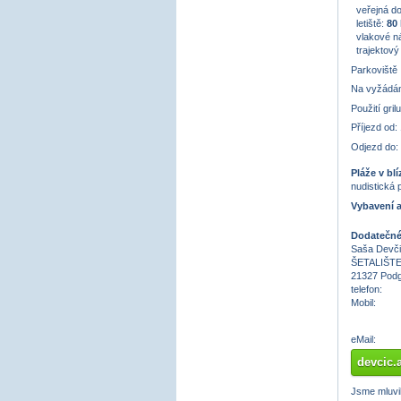
veřejná do
letiště:
80
vlakové n
trajektový
Parkoviště
Na vyžádán
Použití gril
Příjezd od:
Odjezd do:
Pláže v blí
nudistická 
Vybavení a
Dodatečné 
Saša Devč
ŠETALIŠTE
21327 Pod
telefon:
Mobil:
eMail:
devcic
Jsme mluvili