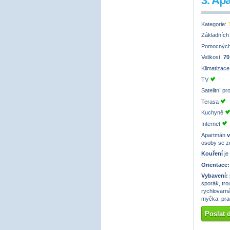
3. Ap
Kategorie:
Základních
Pomocných
Velikost:
70
Klimatizac
TV
Satelitní p
Terasa
Kuchyně
Internet
Apartmán
v
osoby se z
Kouření
je
Orientace:
Vybavení:
sporák, tro
rychlovarná
myčka, prač
Poslat 