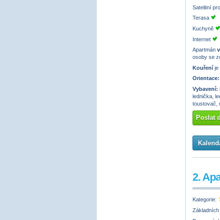
Satelitní p
Terasa
Kuchyně
Internet
Apartmán
v
osoby se z
Kouření
je
Orientace:
Vybavení:
lednička, l
toustovač, 
Poslat 
Kalendá
2. Ap
Kategorie:
Základních