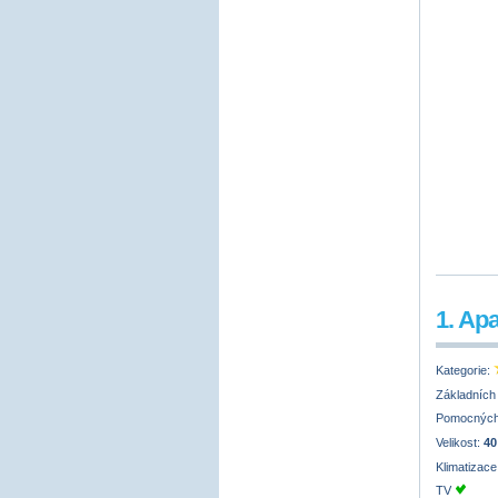
1. Ap
Kategorie:
Základních
Pomocných
Velikost:
40
Klimatizac
TV