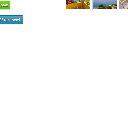
dotaz
ř rezervací