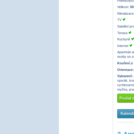
Pomocných
Velikost:
50
Klimatizac
TV
Satelitní p
Terasa
Kuchyně
Internet
Apartmán
v
osoby se z
Kouření
je
Orientace:
Vybavení:
sporák, tro
rychlovarná
myčka, prač
Poslat 
Kalendá