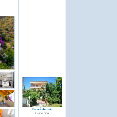
Kuća Žafaranić
Crikvenica