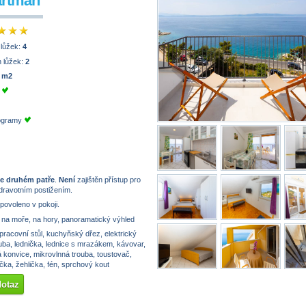
artmán
 lůžek:
4
 lůžek:
2
 m2
e
rogramy
e druhém patře
.
Není
zajištěn přístup pro
dravotním postižením.
 povoleno v pokoji.
na moře, na hory, panoramatický výhled
pracovní stůl, kuchyňský dřez, elektrický
uba, lednička, lednice s mrazákem, kávovar,
 konvice, mikrovlnná trouba, toustovač,
ka, žehlička, fén, sprchový kout
dotaz