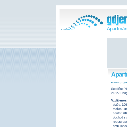
Apartmán
Apart
www.gdje
Šetalište Pl
21327 Podg
Vzdálenost
pláže:
10
mořea:
10
centar:
60
obchod s 
restaurac
ambulance