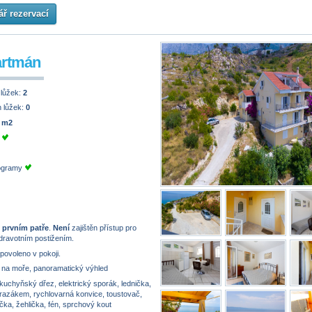
ř rezervací
artmán
 lůžek:
2
 lůžek:
0
 m2
e
rogramy
 prvním patře
.
Není
zajištěn přístup pro
dravotním postižením.
 povoleno v pokoji.
na moře, panoramatický výhled
kuchyňský dřez, elektrický sporák, lednička,
mrazákem, rychlovarná konvice, toustovač,
ka, žehlička, fén, sprchový kout