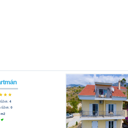
artmán
 lůžek:
4
 lůžek:
0
 m2
e