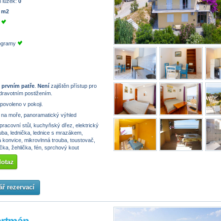
 lůžek:
0
 m2
e
rogramy
 prvním patře
.
Není
zajištěn přístup pro
dravotním postižením.
 povoleno v pokoji.
na moře, panoramatický výhled
pracovní stůl, kuchyňský dřez, elektrický
uba, lednička, lednice s mrazákem,
 konvice, mikrovlnná trouba, toustovač,
ka, žehlička, fén, sprchový kout
dotaz
ř rezervací