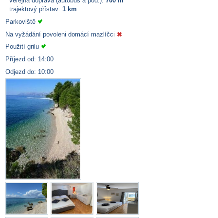
veřejná doprava (autobus a pod.):
700 m
trajektový přístav:
1 km
Parkoviště
Na vyžádání povoleni domácí mazlíčci
Použití grilu
Příjezd od: 14:00
Odjezd do: 10:00