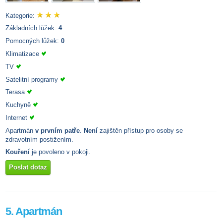
Kategorie:
Základních lůžek:
4
Pomocných lůžek:
0
Klimatizace
TV
Satelitní programy
Terasa
Kuchyně
Internet
Apartmán
v prvním patře
.
Není
zajištěn přístup pro osoby se
zdravotním postižením.
Kouření
je povoleno v pokoji.
Poslat dotaz
5. Apartmán