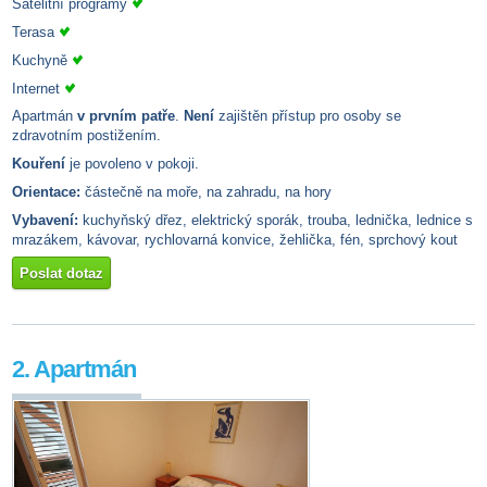
Satelitní programy
Terasa
Kuchyně
Internet
Apartmán
v prvním patře
.
Není
zajištěn přístup pro osoby se
zdravotním postižením.
Kouření
je povoleno v pokoji.
Orientace:
částečně na moře, na zahradu, na hory
Vybavení:
kuchyňský dřez, elektrický sporák, trouba, lednička, lednice s
mrazákem, kávovar, rychlovarná konvice, žehlička, fén, sprchový kout
Poslat dotaz
2. Apartmán