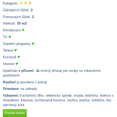
Kategorie:
Základních lůžek:
2
Pomocných lůžek:
2
Velikost:
55 m2
Klimatizace
TV
Satelitní programy
Terasa
Kuchyně
Internet
Apartmán
v přízemí
.
Je
možný přístup pro osoby se zdravotním
postižením.
Kouření
je povoleno v pokoji.
Orientace:
na zahradu
Vybavení:
kuchyňský dřez, elektrický sporák, trouba, lednička, lednice s
mrazákem, kávovar, rychlovarná konvice, myčka, pračka, žehlička, fén,
sprchový kout
Poslat dotaz