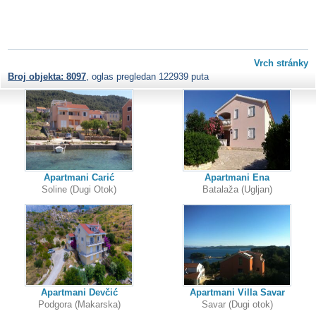
Vrch stránky
Broj objekta: 8097
, oglas pregledan 122939 puta
Apartmani Carić
Apartmani Ena
Soline (Dugi Otok)
Batalaža (Ugljan)
Apartmani Devčić
Apartmani Villa Savar
Podgora (Makarska)
Savar (Dugi otok)