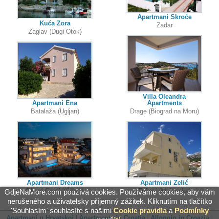
Apartmani Skroče
Kuća Zora
Zadar
Zaglav (Dugi Otok)
Villa Oleandra
Apartmani Ena
Apartments
Batalaža (Ugljan)
Drage (Biograd na Moru)
Apartmani Dreams
Apartmani Zelić
Okrug Gornji (Čiovo)
Tučepi (Makarska)
GdjeNaMore.com používá cookies. Používáme cookies, aby vám
nerušeného a uživatelsky příjemný zážitek. Kliknutím na tlačítko
'Souhlasím' souhlasíte s našimi
Cookie pravidla
a
Podmínky
Apartmani u Hrvatskoj
|
Apartments in Croatia
|
Alloggio in Croazia
|