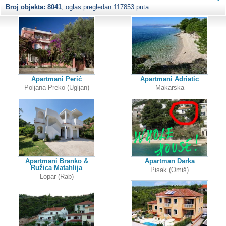
Broj objekta: 8041
, oglas pregledan 117853 puta
Apartmani Perić
Apartmani Adriatic
Poljana-Preko (Ugljan)
Makarska
Apartmani Branko &
Apartman Darka
Ružica Matahlija
Pisak (Omiš)
Lopar (Rab)