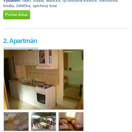
Vybavení:
rádio, trouba, lednička, rychlovarná konvice, mikrovlnná
trouba, žehlička, sprchový kout
Poslat dotaz
2. Apartmán