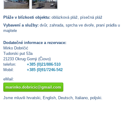
Pláže v blízkosti objektu:
oblázková pláž, písečná pláž
Vybavení a služby:
dvůr, zahrada, sprcha ve dvoře, praní prádla u
majitele
Dodatečné informace a rezervace:
Mirko Dobričić
Tudorski put 53a
21233 Okrug Gornji (Čiovo)
telefon:
+385 (0)21/886-510
Mobil:
+385 (0)91/7246-542
eMail:
marinko.dobricic@gmail.com
Jsme mluvili hrvatski, English, Deutsch, Italiano, poljski.