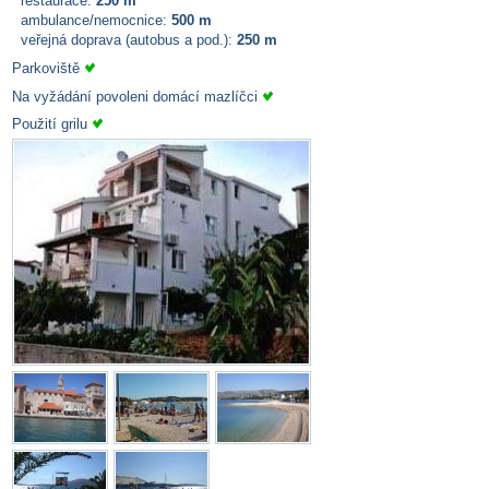
restaurace:
250 m
ambulance/nemocnice:
500 m
veřejná doprava (autobus a pod.):
250 m
Parkoviště
Na vyžádání povoleni domácí mazlíčci
Použití grilu