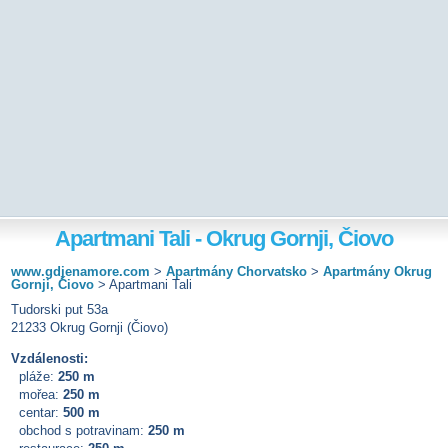
Apartmani Tali - Okrug Gornji, Čiovo
www.gdjenamore.com
>
Apartmány Chorvatsko
>
Apartmány Okrug
Gornji, Čiovo
>
Apartmani Tali
Tudorski put 53a
21233 Okrug Gornji (Čiovo)
Vzdálenosti:
pláže:
250 m
mořea:
250 m
centar:
500 m
obchod s potravinam:
250 m