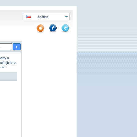
čeština
mány a
okojích na
rač.