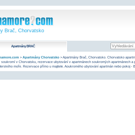
y Brač, Chorvatsko
Apartmány
BRAČ
namore.com
>
Apartmány Chorvatsko
>
Apartmány Brač, Chorvatsko. Chorvatsko apart
v soukromí v Chorvatsku, rezervace ubytování v apartmánech soukromých apartmánech a p
derského moře. Rezervace přímo u majitele. Aoukromého ubytování apartmán nebo pokoj - B