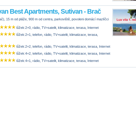
van Best Apartments, Sutivan - Brač
ač), 15 m od pláže, 900 m od centra, parkoviště, povoleni domácí mazlíčci
lůžek:2+0, rádio, TV+satelit, klimatizace, terasa, Internet
lůžek:2+1, telefon, rádio, TV+satelit, klimatizace, terasa,
lůžek:2+2, telefon, rádio, TV+satelit, klimatizace, terasa, Internet
lůžek:4+2, telefon, rádio, TV+satelit, klimatizace, terasa, Internet
lůžek:4+1, rádio, TV+satelit, klimatizace, terasa, Internet