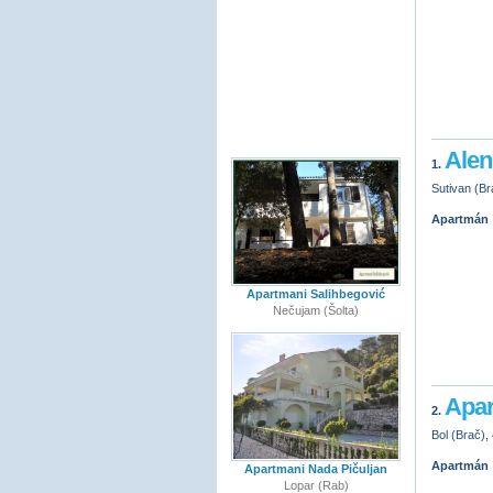
Alen
1.
Sutivan (Br
Apartmán
Apartmani Salihbegović
Nečujam (Šolta)
Apar
2.
Bol (Brač),
Apartmán
Apartmani Nada Pičuljan
Lopar (Rab)