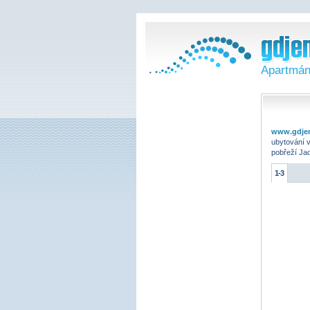
Apartmán
www.gdje
ubytování 
pobřeží Ja
1-3