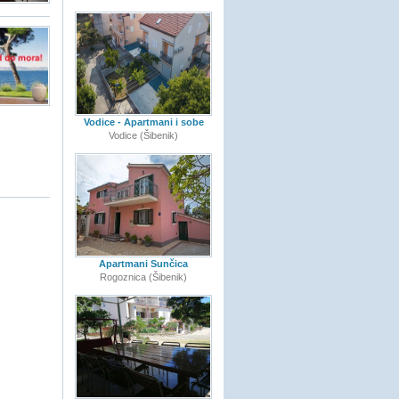
Vodice - Apartmani i sobe
Vodice (Šibenik)
Apartmani Sunčica
Rogoznica (Šibenik)