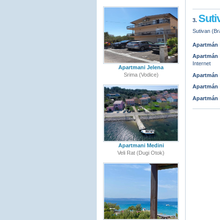
Suti
3.
Sutivan (Br
Apartmán
Apartmán
Internet
Apartmani Jelena
Srima (Vodice)
Apartmán
Apartmán
Apartmán
Apartmani Medini
Veli Rat (Dugi Otok)