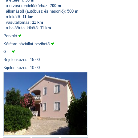
a étterem:
50 m
a orvosi rendelő/kórház:
700 m
állomástól (autóbusz és hasonló):
500 m
a kikötő:
11 km
vasútállomás:
11 km
a hajó/tutaj kikötő:
11 km
Parkoló
Kérésre háziállat bevihető
Grill
Bejelenkezés: 15:00
Kijelentkezés: 10:00