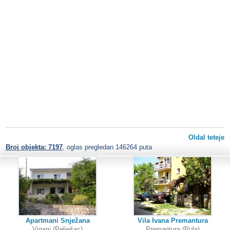
Oldal teteje
Broj objekta: 7197
, oglas pregledan 146264 puta
Apartmani Snježana
Vila Ivana Premantura
Viganj (Pelješac)
Premantura (Pula)