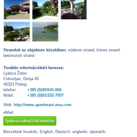
Strandok az objektum közelében:
sóderos strand, köves strand,
betonozott strand
További információkért keresse:
Ljubica Židov
Cirkovljan, Donja 45
40323 Prelog
telefon:
+385 (0)40/641-066
Mobil:
+385 (0)91/252-7057
Web:
http://www.apartmani-ena.com
eMail:
ljubica.zidov@ck.htnet.hr
Beszélünk hrvatski, English, Deutsch, engleski, njemački.