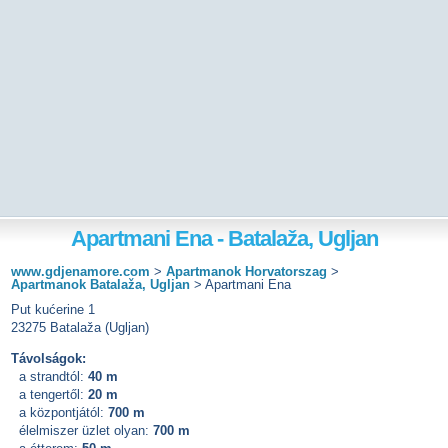
Apartmani Ena - Batalaža, Ugljan
www.gdjenamore.com
>
Apartmanok Horvatorszag
>
Apartmanok Batalaža, Ugljan
>
Apartmani Ena
Put kućerine 1
23275 Batalaža (Ugljan)
Távolságok:
a strandtól:
40 m
a tengertől:
20 m
a központjától:
700 m
élelmiszer üzlet olyan:
700 m