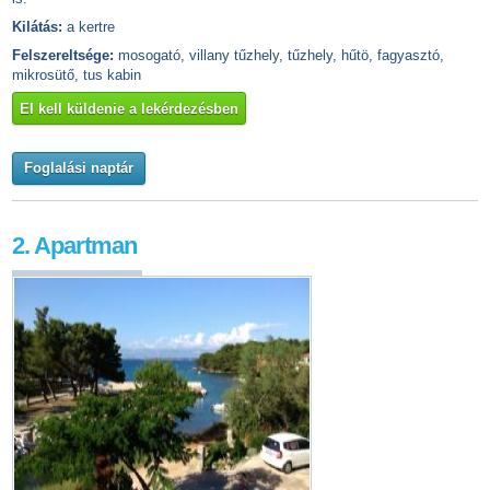
Kilátás:
a kertre
Felszereltsége:
mosogató, villany tűzhely, tűzhely, hűtö, fagyasztó,
mikrosütő, tus kabin
El kell küldenie a lekérdezésben
Foglalási naptár
2. Apartman