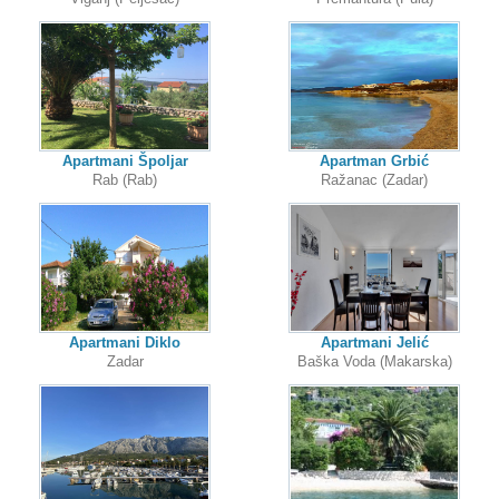
Apartmani Špoljar
Apartman Grbić
Rab (Rab)
Ražanac (Zadar)
Apartmani Diklo
Apartmani Jelić
Zadar
Baška Voda (Makarska)