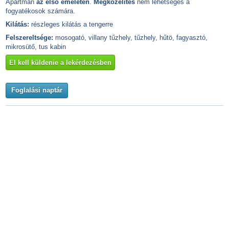
Apartman
az első emeleten
.
Megközelítés
nem lehetséges a
fogyatékosok számára.
Kilátás:
részleges kilátás a tengerre
Felszereltsége:
mosogató, villany tűzhely, tűzhely, hűtö, fagyasztó,
mikrosütő, tus kabin
El kell küldenie a lekérdezésben
Foglalási naptár