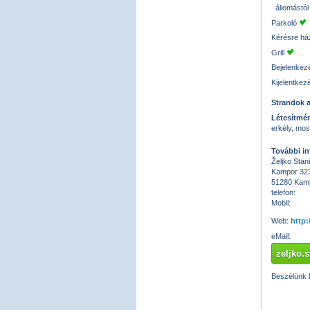
állomástól
Parkoló
Kérésre ház
Grill
Bejelenkez
Kijelentkez
Strandok 
Létesítmén
erkély, mos
További in
Željko Stani
Kampor 32
51280 Kam
telefon:
Mobil:
Web:
http
eMail:
zeljko.
Beszélünk h