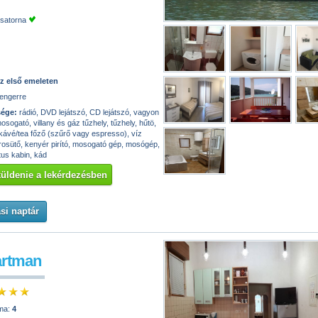
csatorna
z első emeleten
engerre
sége:
rádió, DVD lejátszó, CD lejátszó, vagyon
sogató, villany és gáz tűzhely, tűzhely, hűtö,
kávé/tea főző (szűrő vagy espresso), víz
krosütő, kenyér pirító, mosogató gép, mosógép,
 tus kabin, kád
 küldenie a lekérdezésben
si naptár
artman
ma:
4