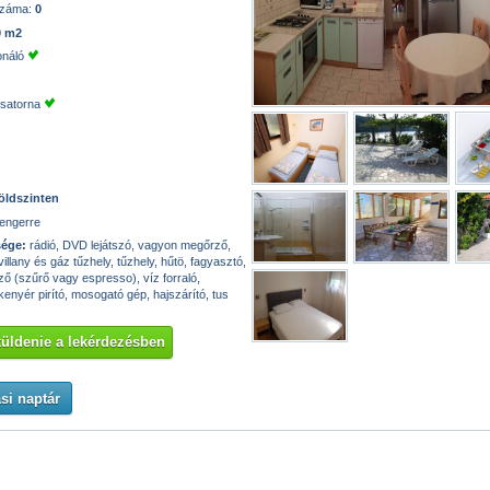
száma:
0
0 m2
onáló
csatorna
öldszinten
engerre
sége:
rádió, DVD lejátszó, vagyon megőrző,
illany és gáz tűzhely, tűzhely, hűtö, fagyasztó,
ző (szűrő vagy espresso), víz forraló,
kenyér pirító, mosogató gép, hajszárító, tus
 küldenie a lekérdezésben
si naptár