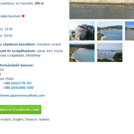
 (autóbusz és hasonló):
200 m
iállat bevihető
és: 14:00
és: 09:00
az objektum közelében:
homokos strand
yek és szolgáltatások:
udvar, kert, közös
odai szolgáltatás, kikötőhely
formációkért keresse:
čić
3
por (Rab)
+385 (0)51/776-767
+385 (0)91/566-7240
://www.apartmentsalfrab.com
stanicic@outlook.com
rvatski, English, Deutsch, Italiano.