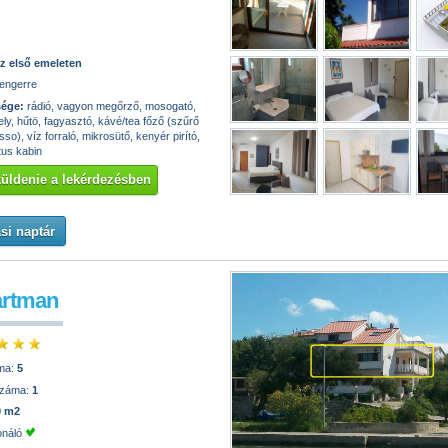
z első emeleten
engerre
sége:
rádió, vagyon megőrző, mosogató,
hely, hűtö, fagyasztó, kávé/tea főző (szűrő
so), víz forraló, mikrosütő, kenyér pirító,
tus kabin
 küldenie a lekérdezésben
si naptár
artman
ma:
5
száma:
1
0 m2
onáló