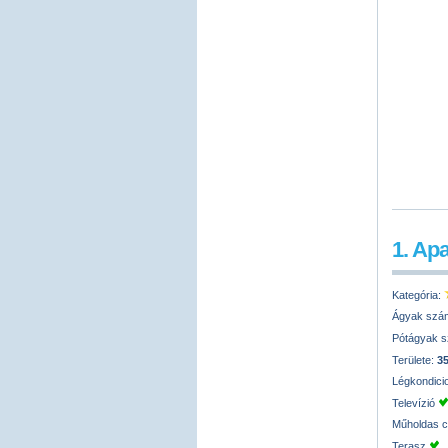
1. Ap
Kategória:
Ágyak szá
Pótágyak 
Területe:
3
Légkondici
Televízió
Műholdas 
Terasz