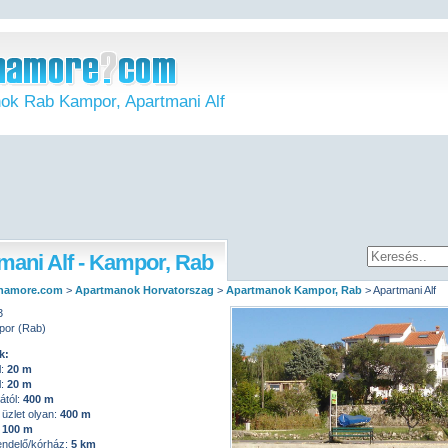
ok Rab Kampor, Apartmani Alf
mani Alf - Kampor, Rab
namore.com
>
Apartmanok Horvatorszag
>
Apartmanok Kampor, Rab
>
Apartmani Alf
3
por (Rab)
k:
l:
20 m
l:
20 m
ától:
400 m
üzlet olyan:
400 m
:
100 m
endelő/kórház:
5 km