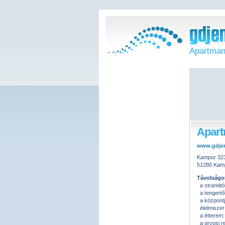
Apartman
Apart
www.gdje
Kampor 32
51280 Kam
Távolságo
a strandtó
a tengertő
a központj
élelmiszer 
a étterem
a orvosi r