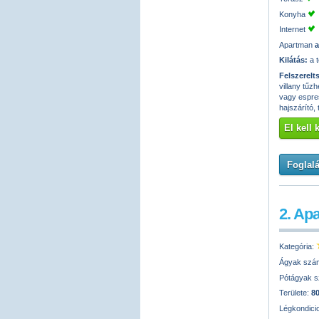
Konyha
Internet
Apartman
a
Kilátás:
a t
Felszerelt
villany tűz
vagy espres
hajszárító, 
El kell
Foglalá
2. Ap
Kategória:
Ágyak szá
Pótágyak 
Területe:
8
Légkondici