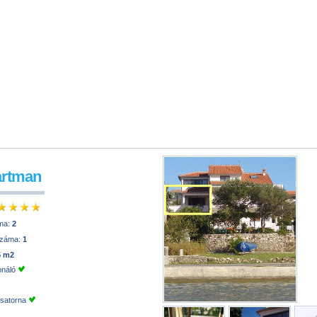
artman
ma:
2
száma:
1
5 m2
onáló
csatorna