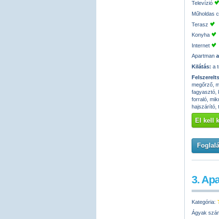
Televízió
Műholdas 
Terasz
Konyha
Internet
Apartman
a
Kilátás:
a t
Felszerelt
megőrző, mo
fagyasztó, 
forraló, mi
hajszárító,
El kell
Foglalá
3. Ap
Kategória:
Ágyak szá