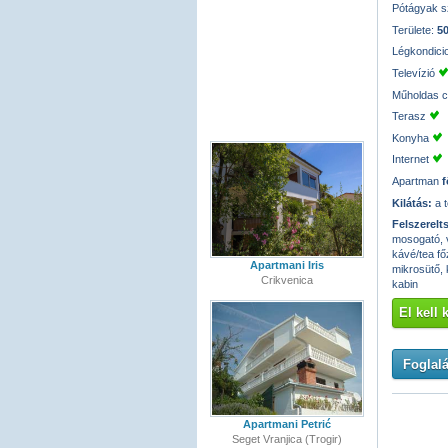
Pótágyak 
Területe:
5
Légkondici
Televízió
Műholdas 
Terasz
Konyha
Internet
Apartman
f
Kilátás:
a t
Felszerelt
mosogató, v
kávé/tea fő
Apartmani Iris
mikrosütő, 
Crikvenica
kabin
El kell
Foglalá
Apartmani Petrić
Seget Vranjica (Trogir)