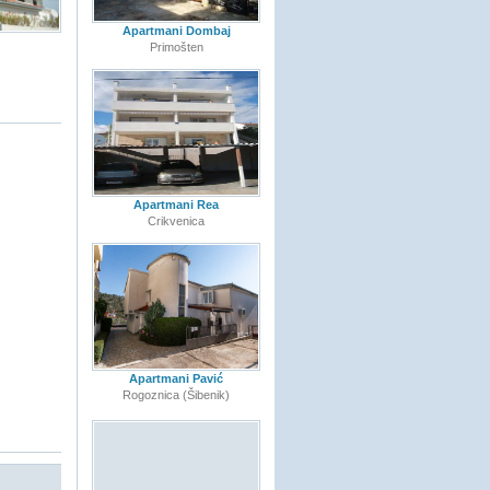
Apartmani Dombaj
Primošten
Apartmani Rea
Crikvenica
Apartmani Pavić
Rogoznica (Šibenik)