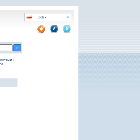
polski
orwacja i
na