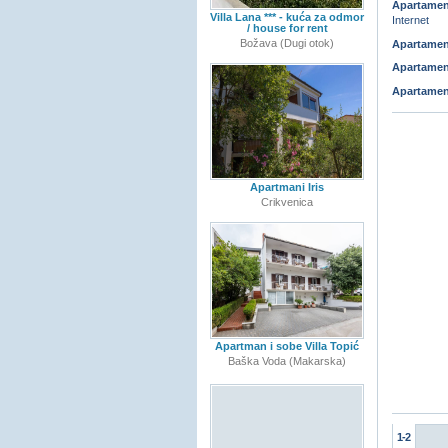
Apartamen
Villa Lana *** - kuća za odmor
Internet
/ house for rent
Božava (Dugi otok)
Apartamen
Apartamen
Apartamen
Apartmani Iris
Crikvenica
Apartman i sobe Villa Topić
Baška Voda (Makarska)
1-2