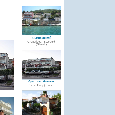
Apartmani Ivić
Grebaštica - Šparadići
(Šibenik)
Apartmani Gotovac
Seget Donji (Trogir)