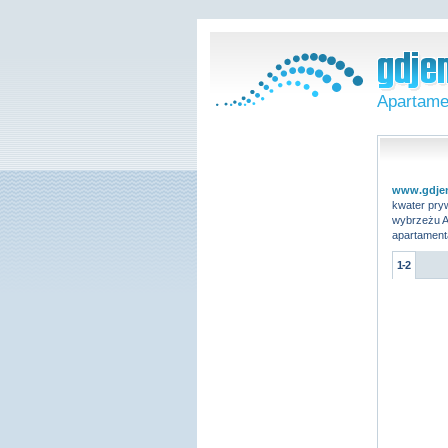
Apartame
www.gdje
kwater pry
wybrzeżu A
apartamenta
1-2