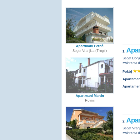
Apartmani Petrić
Apar
Seget Vranjica (Trogir)
1.
Seget Donji
zwierzeta
Pokój
Apartamen
Apartamen
Apartmani Martin
Rovinj
Apar
2.
Seget Vranj
zwierzeta