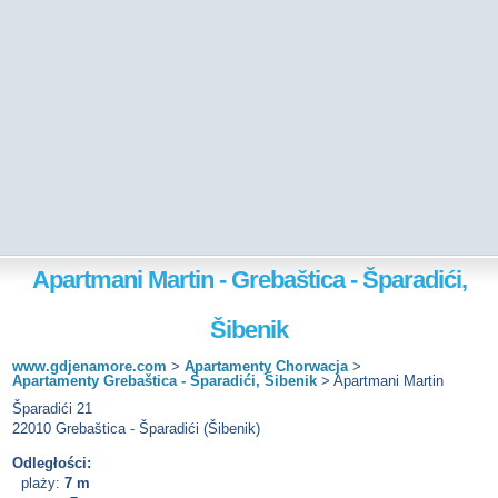
Apartmani Martin - Grebaštica - Šparadići,
Šibenik
www.gdjenamore.com
>
Apartamenty Chorwacja
>
Apartamenty Grebaštica - Šparadići, Šibenik
>
Apartmani Martin
Šparadići 21
22010 Grebaštica - Šparadići (Šibenik)
Odległości:
plaży:
7 m