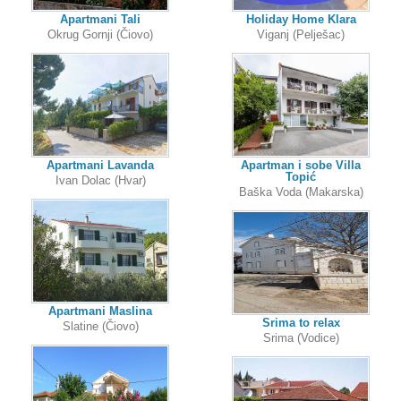
Apartmani Tali
Holiday Home Klara
Okrug Gornji (Čiovo)
Viganj (Pelješac)
Apartmani Lavanda
Apartman i sobe Villa
Topić
Ivan Dolac (Hvar)
Baška Voda (Makarska)
Apartmani Maslina
Srima to relax
Slatine (Čiovo)
Srima (Vodice)