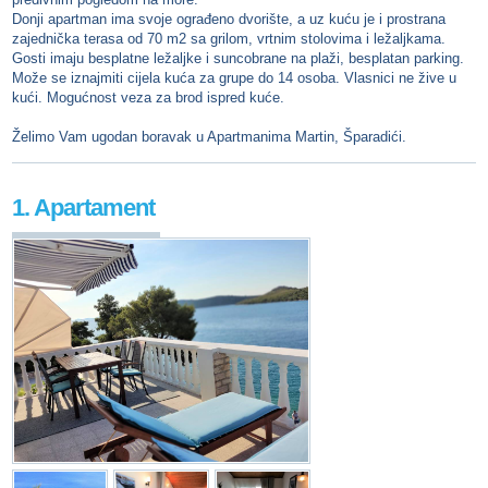
Donji apartman ima svoje ograđeno dvorište, a uz kuću je i prostrana
zajednička terasa od 70 m2 sa grilom, vrtnim stolovima i ležaljkama.
Gosti imaju besplatne ležaljke i suncobrane na plaži, besplatan parking.
Može se iznajmiti cijela kuća za grupe do 14 osoba. Vlasnici ne žive u
kući. Mogućnost veza za brod ispred kuće.
Želimo Vam ugodan boravak u Apartmanima Martin, Šparadići.
1. Apartament