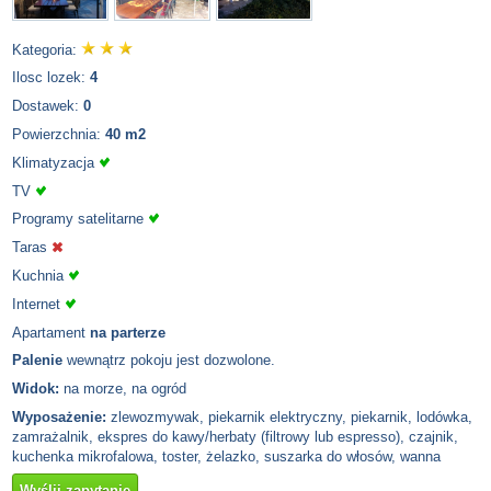
Kategoria:
Ilosc lozek:
4
Dostawek:
0
Powierzchnia:
40 m2
Klimatyzacja
TV
Programy satelitarne
Taras
Kuchnia
Internet
Apartament
na parterze
Palenie
wewnątrz pokoju jest dozwolone.
Widok:
na morze, na ogród
Wyposażenie:
zlewozmywak, piekarnik elektryczny, piekarnik, lodówka,
zamrażalnik, ekspres do kawy/herbaty (filtrowy lub espresso), czajnik,
kuchenka mikrofalowa, toster, żelazko, suszarka do włosów, wanna
Wyślij zapytanie