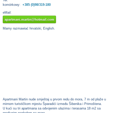
Tel.
komórkowy:
+385 (0)98/319-180
eMail:
apartmani.martin@hotmail.com
Mamy razmawiać hrvatski, English.
Apartmani Martin nude smještaj u prvom redu do mora, 7 m od plaže u
mirnom turističkom mjestu Šparadići između Šibenika i Primoštena.
U kući su tri apartmana sa odvojenim ulazima i terasama 18 m2 sa
predivnim pogledom na more.