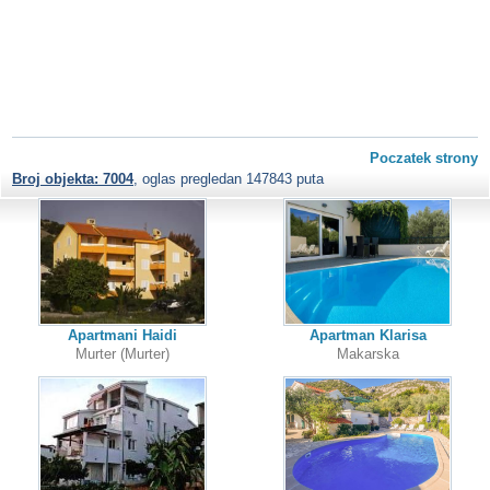
Poczatek strony
Broj objekta: 7004
, oglas pregledan 147843 puta
Apartmani Haidi
Apartman Klarisa
Murter (Murter)
Makarska