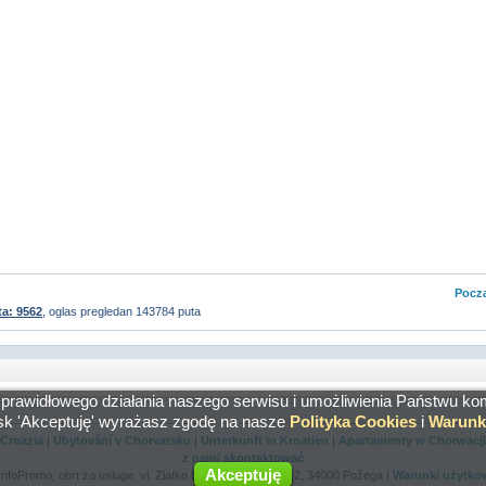
Pocza
ta: 9562
, oglas pregledan 143784 puta
 prawidłowego działania naszego serwisu i umożliwienia Państwu ko
isk 'Akceptuję' wyrażasz zgodę na nasze
Polityka Cookies
i
Warunk
 Croazia
|
Ubytování v Chorvatsku
|
Unterkunft in Kroatien
|
Apartamenty w Chorwacj
z nami skontaktować
Akceptuję
nfoPromo, obrt za usluge, vl. Zlatko Lončar, Orljavska 12, 34000 Požega |
Warunki użytko