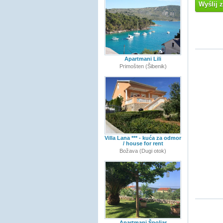
Wyślij 
Apartmani Lili
Primošten (Šibenik)
Villa Lana *** - kuća za odmor
/ house for rent
Božava (Dugi otok)
Apartmani Špoljar