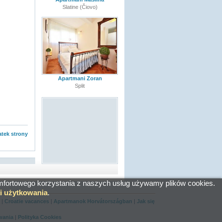
Slatine (Čiovo)
Apartmani Zoran
Split
tek strony
mfortowego korzystania z naszych usług używamy plików cookies.
i użytkowania
.
i
|
Croatie vacances
|
Apartmanok Horvátországban
|
Jak się
wania
|
Polityka Cookies