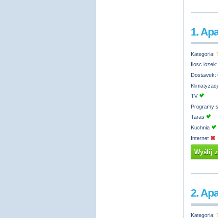
1. Ap
Kategoria:
Ilosc lozek
Dostawek:
Klimatyzac
TV
Programy s
Taras
Kuchnia
Internet
Wyślij 
2. Ap
Kategoria: