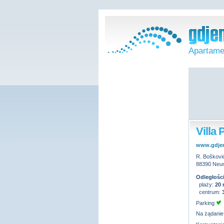
Apartame
Villa
www.gdje
R. Boškovi
88390 Neu
Odległości
plaży:
20
centrum:
Parking
Na żądanie