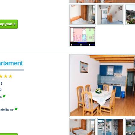
zapytanie
artament
:
3
2
ja
atelitarne