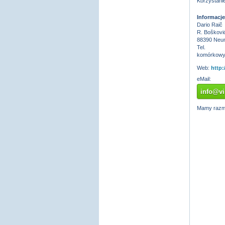
Korzystanie
Informacje
Dario Raič
R. Boškovi
88390 Neu
Tel.
komórkowy
Web:
http
eMail:
info@vi
Mamy razma