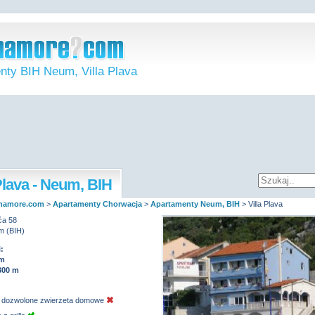
nty BIH Neum, Villa Plava
 Plava - Neum, BIH
namore.com
>
Apartamenty Chorwacja
>
Apartamenty Neum, BIH
>
Villa Plava
ća 58
m (BIH)
:
 m
300 m
 dozwolone zwierzeta domowe