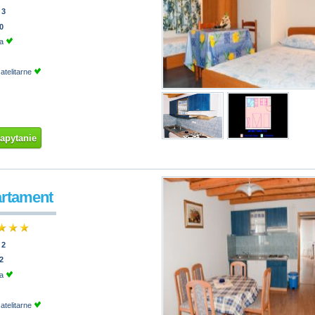
:
3
0
ja
atelitarne
zapytanie
artament
:
2
2
ja
atelitarne