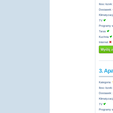
Ilosc lozek
Dostawek:
Klimatyzac
TV
Programy s
Taras
Kuchnia
Internet
Wyślij 
3. Ap
Kategoria:
Ilosc lozek
Dostawek:
Klimatyzac
TV
Programy s