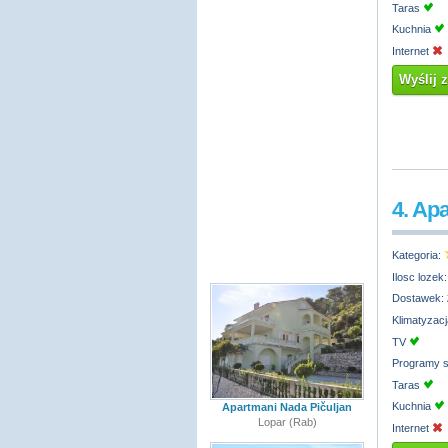
Taras
Kuchnia
Internet
Wyślij 
4. Ap
Kategoria:
Ilosc lozek
Dostawek:
Klimatyzac
TV
Programy s
Taras
Kuchnia
Apartmani Nada Pičuljan
Lopar (Rab)
Internet