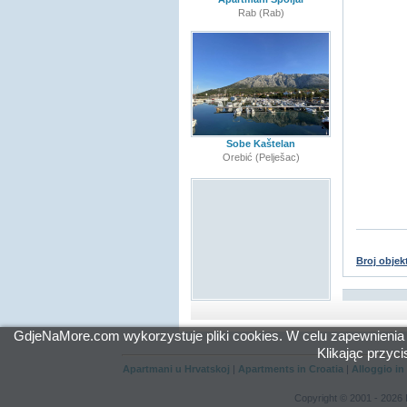
Rab (Rab)
Sobe Kaštelan
Orebić (Pelješac)
Broj objek
GdjeNaMore.com wykorzystuje pliki cookies. W celu zapewnienia
Klikając przyc
Apartmani u Hrvatskoj
|
Apartments in Croatia
|
Alloggio in
Copyright © 2001 - 2026 I