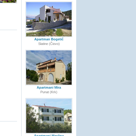
Apartman Bogetić
Slatine (Čiovo)
Apartmani Mira
Punat (Krk)
Apartmani Maslina