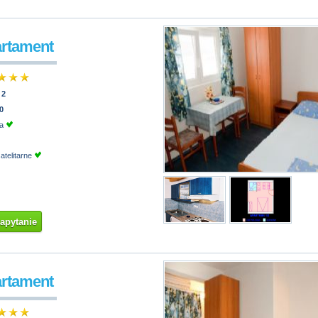
artament
:
2
0
ja
atelitarne
zapytanie
artament