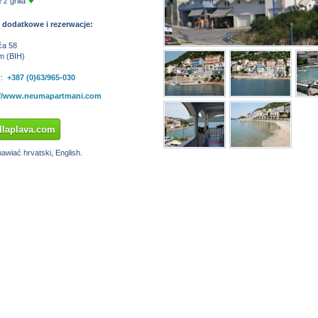
 z grilla
 dodatkowe i rezerwacje:
ća 58
m (BIH)
:
+387 (0)63/965-030
://www.neumapartmani.com
llaplava.com
wiać hrvatski, English.