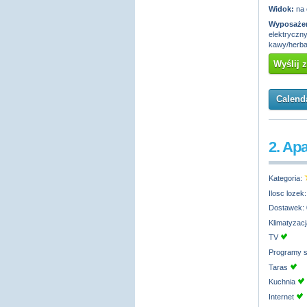
Widok:
na 
Wyposażen
elektryczny
kawy/herbat
Wyślij 
Calenda
2. Ap
Kategoria:
Ilosc lozek
Dostawek:
Klimatyzac
TV
Programy s
Taras
Kuchnia
Internet