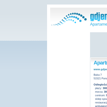
Apartame
Apart
www.gdje
Buka 7
51521 Puna
Odległości
plaży:
30
morza:
30
centrum:
sklep spo
restauracj
ambulatoriu