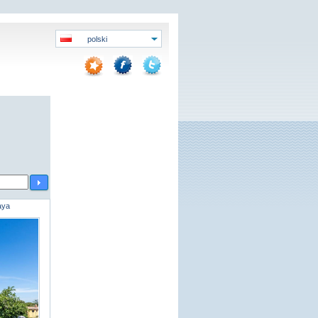
polski
aya