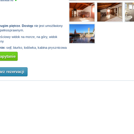
rugim piętrze
.
Dostęp
nie jest umożliwiony
epełnosprawnym.
ściowy widok na morze, na góry, widok
zny
ie:
sejf, biurko, lodówka, kabina prysznicowa
zapytanie
rz rezervacji