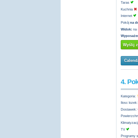
Taras
Kuchnia
Internet
Pokój
na d
Widok:
na 
Wyposażen
Wyślij 
Calenda
4. Po
Kategoria:
Ilosc lozek
Dostawek:
Powierzchn
Klimatyzac
TV
Programy s