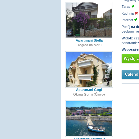
Taras
Kuchnia
Internet
Pokój
na d
osobom ni
Widok:
czę
Apartmani Stella
panoramic
Biograd na Moru
Wyposażen
Wyślij 
Calenda
Apartmani Gogi
Okrug Gornji (Čiovo)