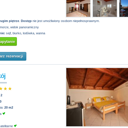
rugim piętrze
.
Dostęp
nie jest umożliwiony osobom niepełnosprawnym.
morze, widok panoramiczny
ie:
sejf, biurko, lodówka, wanna
zapytanie
rz rezervacji
kój
:
2
0
ia:
20 m2
ja
atelitarne