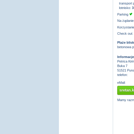
transport p
lotnisko:
3
Parking
Na żądanie
Korzystanie
Check out:
Plaże blis
betonowa pl
Informacje
Petrica Kiri
Buka 7
51521 Puna
telefon:
eMail:
sretan.
Mamy razmaw