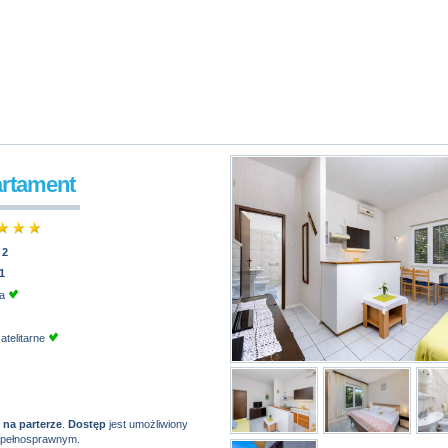
artament
:
2
1
ja
atelitarne
t
na parterze
.
Dostęp
jest umożliwiony
epełnosprawnym.