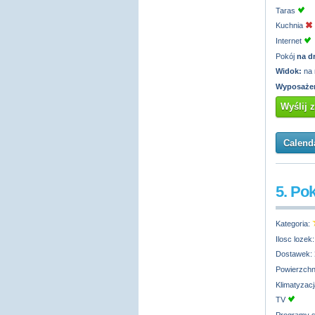
Taras
Kuchnia
Internet
Pokój
na d
Widok:
na 
Wyposażen
Wyślij 
Calenda
5. Po
Kategoria:
Ilosc lozek
Dostawek:
Powierzchn
Klimatyzac
TV
Programy s