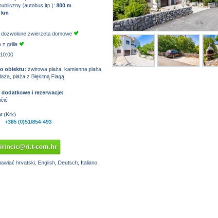
ubliczny (autobus itp.):
800 m
 km
 dozwolone zwierzeta domowe
 z grilla
 10:00
ko obiektu:
żwirowa plaża, kamienna plaża,
aża, plaża z Błękitną Flagą
 dodatkowe i rezerwacje:
nčić
t (Krk)
+385 (0)51/854-493
kirincic@ri.t-com.hr
iać hrvatski, English, Deutsch, Italiano.