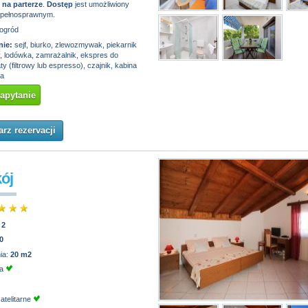
t
na parterze
.
Dostęp
jest umożliwiony
epełnosprawnym.
ogród
ie:
sejf, biurko, zlewozmywak, piekarnik
, lodówka, zamrażalnik, ekspres do
y (filtrowy lub espresso), czajnik, kabina
wa
zapytanie
rz rezervacji
kój
:
2
0
ia:
20 m2
ja
atelitarne