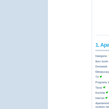
1. Ap
Kategoria:
Ilosc lozek
Dostawek:
Klimatyzac
TV
Programy s
Taras
Kuchnia
Internet
Apartamen
osobom ni