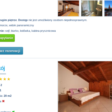
rugim piętrze
.
Dostęp
nie jest umożliwiony osobom niepełnosprawnym.
morze, widok panoramiczny
ie:
sejf, biurko, lodówka, kabina prysznicowa
zapytanie
rz rezervacji
kój
:
2
1
ia:
20 m2
ja
atelitarne