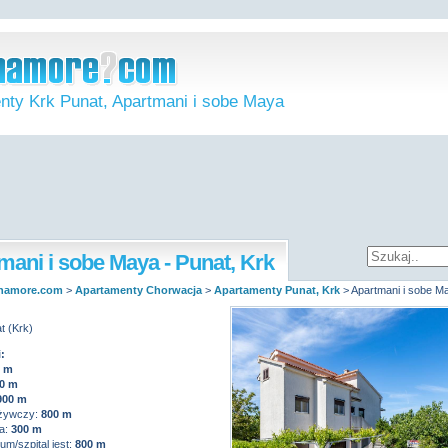
nty Krk Punat, Apartmani i sobe Maya
mani i sobe Maya - Punat, Krk
namore.com
>
Apartamenty Chorwacja
>
Apartamenty Punat, Krk
>
Apartmani i sobe M
t (Krk)
:
0 m
0 m
900 m
żywczy:
800 m
a:
300 m
m/szpital jest:
800 m