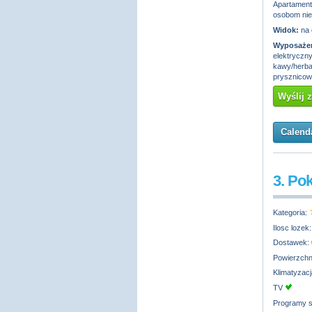
Apartamen
osobom ni
Widok:
na 
Wyposażen
elektryczny
kawy/herbat
prysznico
Wyślij 
Calenda
3. Po
Kategoria:
Ilosc lozek
Dostawek:
Powierzchn
Klimatyzac
TV
Programy s