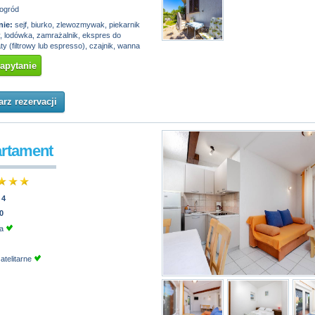
ogród
ie:
sejf, biurko, zlewozmywak, piekarnik
, lodówka, zamrażalnik, ekspres do
y (filtrowy lub espresso), czajnik, wanna
zapytanie
rz rezervacji
artament
:
4
0
ja
atelitarne