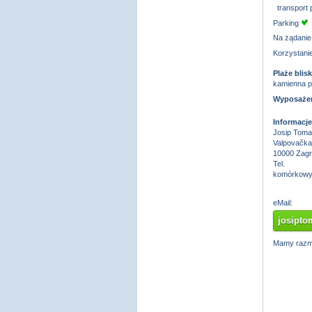
transport p
Parking
Na żądanie
Korzystanie
Plaże blis
kamienna p
Wyposażeni
Informacje
Josip Toma
Valpovačka
10000 Zag
Tel.
komórkowy
eMail:
josipt
Mamy razma