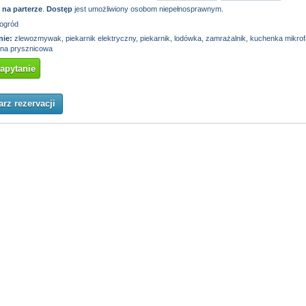
t
na parterze
.
Dostęp
jest umożliwiony osobom niepełnosprawnym.
ogród
ie:
zlewozmywak, piekarnik elektryczny, piekarnik, lodówka, zamrażalnik, kuchenka mikrof
bina prysznicowa
zapytanie
rz rezervacji