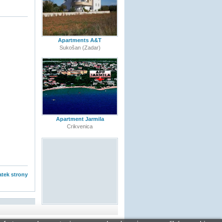
Apartments A&T
Sukošan (Zadar)
Apartment Jarmila
Crikvenica
tek strony