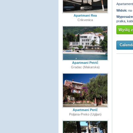
Apartamen
Widok:
na 
Apartmani Rea
Wyposażen
Crikvenica
pralka, ka
Wyślij 
Calenda
Apartmani Petrić
Gradac (Makarska)
Apartmani Perić
Poljana-Preko (Ugljan)