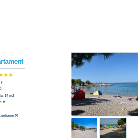
artament
:
2
2
ia:
54 m2
ja
atelitarne