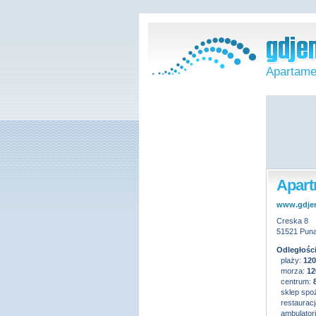
Apartame
Apart
www.gdje
Creska 8
51521 Puna
Odległości
plaży:
12
morza:
12
centrum:
sklep spo
restauracj
ambulatoriu