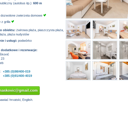
ubliczny (autobus itp.):
600 m
 dozwolone zwierzeta domowe
 z grilla
ko obiektu:
żwirowa plaża, piaszczysta plaża,
laża, plaża nudystów
e i usługi:
podwórko
 dodatkowe i rezerwacje:
šković
 23
reb
:
+385 (0)98/400-019
+385 (0)91/400-4019
omaskovic@gmail.com
wiać hrvatski, English.