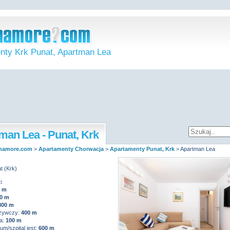
nty Krk Punat, Apartman Lea
man Lea - Punat, Krk
namore.com
>
Apartamenty Chorwacja
>
Apartamenty Punat, Krk
>
Apartman Lea
t (Krk)
:
0 m
0 m
800 m
żywczy:
400 m
a:
100 m
m/szpital jest:
600 m