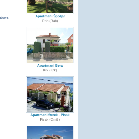
Apartmani Špoljar
alowa,
Rab (Rab)
Apartmani Bera
Krk (Krk)
Apartmani Đerek - Pisak
Pisak (Omiš)