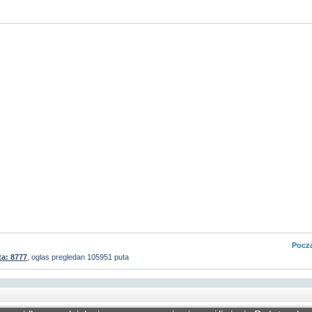
Pocza
ta: 8777
, oglas pregledan 105951 puta