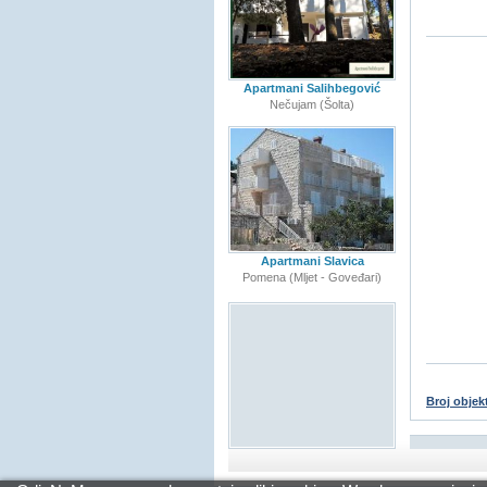
Apartmani Salihbegović
Nečujam (Šolta)
Apartmani Slavica
Pomena (Mljet - Goveđari)
Broj objek