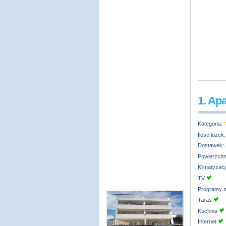
1. Ap
Kategoria:
Ilosc lozek
Dostawek:
Powierzchn
Klimatyzac
TV
Programy s
Taras
Kuchnia
Internet